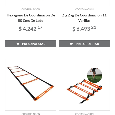
COORDINACION
COORDINACION
Hexagono De Coordinacon De
Zig Zag De Coordinación 11
50 Cms De Lado
Varillas
17
21
$ 4.242
$ 6.493
PRESUPUESTAR
PRESUPUESTAR
COORDINACION
COORDINACION