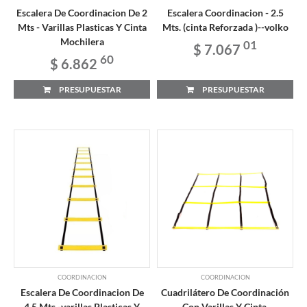
Escalera De Coordinacion De 2
Escalera Coordinacion - 2.5
Mts - Varillas Plasticas Y Cinta
Mts. (cinta Reforzada )--volko
Mochilera
01
$ 7.067
60
$ 6.862
PRESUPUESTAR
PRESUPUESTAR
COORDINACION
COORDINACION
Escalera De Coordinacion De
Cuadrilátero De Coordinación
4.5 Mts -varillas Plasticas Y
Con Varillas Y Cinta.