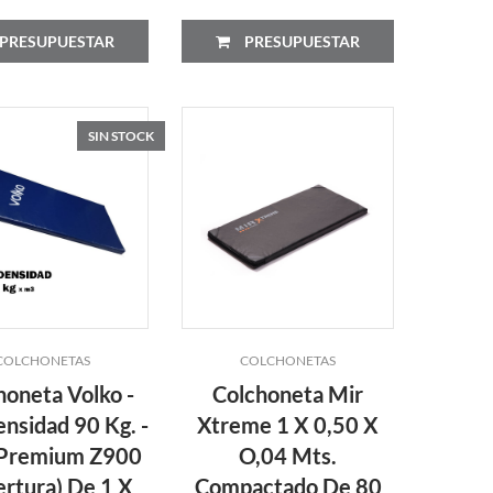
PRESUPUESTAR
PRESUPUESTAR
SIN STOCK
COLCHONETAS
COLCHONETAS
honeta Volko -
Colchoneta Mir
ensidad 90 Kg. -
Xtreme 1 X 0,50 X
 Premium Z900
O,04 Mts.
ertura) De 1 X
Compactado De 80