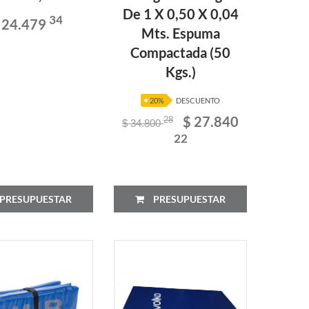
De 1 X 0,50 X 0,04
34
 24.479
Mts. Espuma
Compactada (50
Kgs.)
20%
DESCUENTO
$ 27.840
28
$ 34.800
22
PRESUPUESTAR
PRESUPUESTAR