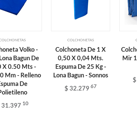
COLCHONETAS
COLCHONETAS
honeta Volko -
Colchoneta De 1 X
Colch
 Lona Bagun De
0,50 X 0,04 Mts.
Mir 1
 X 0.50 Mts -
Espuma De 25 Kg -
40 Mm - Relleno
Lona Bagun - Sonnos
$
Espuma De
67
$ 32.279
Polietileno
10
 31.397