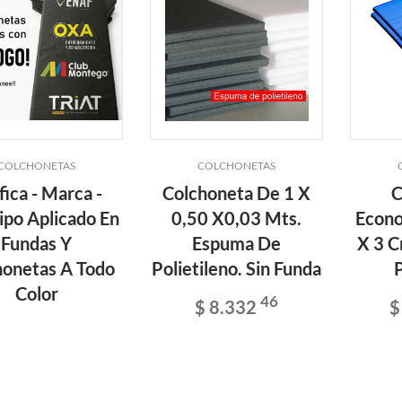
COLCHONETAS
COLCHONETAS
fica - Marca -
Colchoneta De 1 X
C
ipo Aplicado En
0,50 X0,03 Mts.
Econo
Fundas Y
Espuma De
X 3 C
honetas A Todo
Polietileno. Sin Funda
P
Color
46
$ 8.332
$