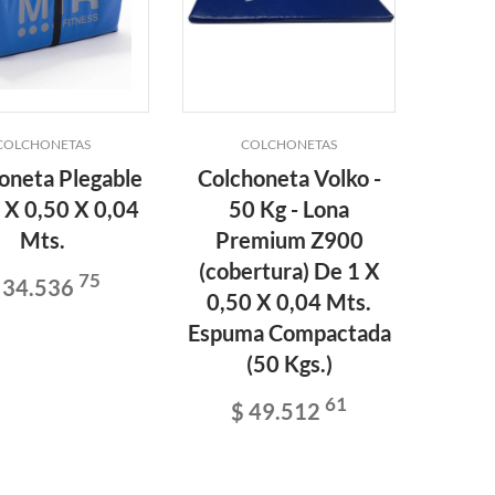
COLCHONETAS
COLCHONETAS
oneta Plegable
Colchoneta Volko -
 X 0,50 X 0,04
50 Kg - Lona
Mts.
Premium Z900
(cobertura) De 1 X
75
 34.536
0,50 X 0,04 Mts.
Espuma Compactada
(50 Kgs.)
61
$ 49.512