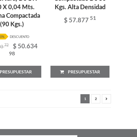
0 X 0,04 Mts.
Kgs. Alta Densidad
ma Compactada
51
$ 57.877
(90 Kgs.)
20%
DESCUENTO
$ 50.634
72
93
98
PRESUPUESTAR
PRESUPUESTAR
1
2