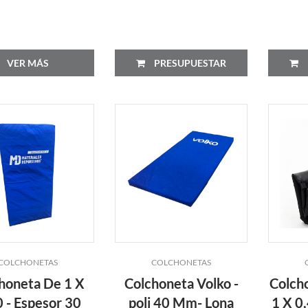
VER MÁS
PRESUPUESTAR
COLCHONETAS
COLCHONETAS
honeta De 1 X
Colchoneta Volko -
Colch
0 - Espesor 30
poli 40 Mm- Lona
1 X 0