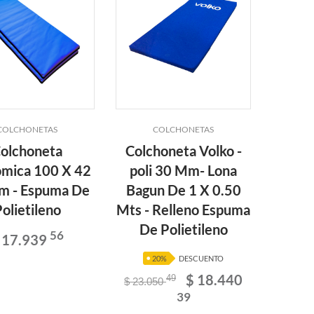
COLCHONETAS
COLCHONETAS
olchoneta
Colchoneta Volko -
mica 100 X 42
poli 30 Mm- Lona
m - Espuma De
Bagun De 1 X 0.50
olietileno
Mts - Relleno Espuma
De Polietileno
56
 17.939
20%
DESCUENTO
$ 18.440
49
$ 23.050
39