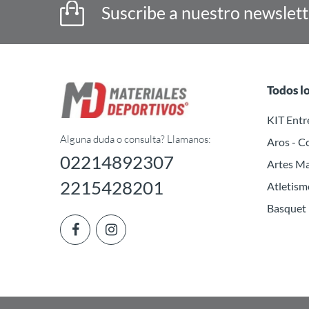
Suscribe a nuestro newslet
Todos l
KIT Ent
Alguna duda o consulta? Llamanos:
Aros - C
02214892307
Artes Ma
2215428201
Atletism
Basquet