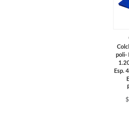
Colc
poli-
1.20
Esp. 
$