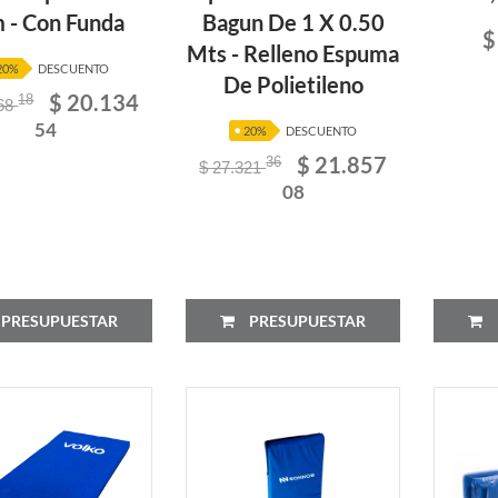
 - Con Funda
Bagun De 1 X 0.50
$
Mts - Relleno Espuma
20%
DESCUENTO
De Polietileno
$ 20.134
18
168
54
20%
DESCUENTO
$ 21.857
36
$ 27.321
08
PRESUPUESTAR
PRESUPUESTAR