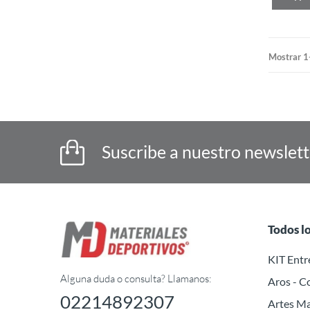
Mostrar 1
Suscribe a nuestro newslet
Todos l
KIT Ent
Alguna duda o consulta? Llamanos:
Aros - C
02214892307
Artes Ma