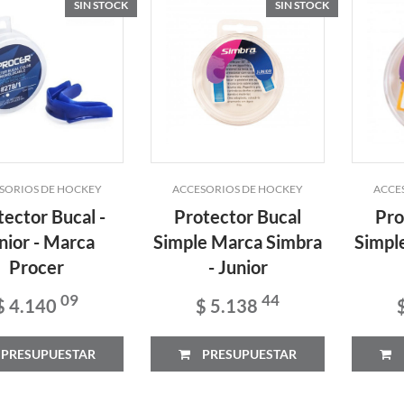
SIN STOCK
SIN STOCK
SORIOS DE HOCKEY
ACCESORIOS DE HOCKEY
ACCE
tector Bucal -
Protector Bucal
Pro
nior - Marca
Simple Marca Simbra
Simpl
Procer
- Junior
09
44
$ 4.140
$ 5.138
PRESUPUESTAR
PRESUPUESTAR