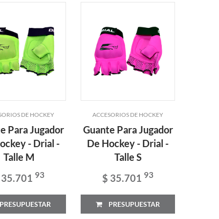
SORIOS DE HOCKEY
ACCESORIOS DE HOCKEY
e Para Jugador
Guante Para Jugador
ckey - Drial -
De Hockey - Drial -
Talle M
Talle S
93
93
 35.701
$ 35.701
PRESUPUESTAR
PRESUPUESTAR