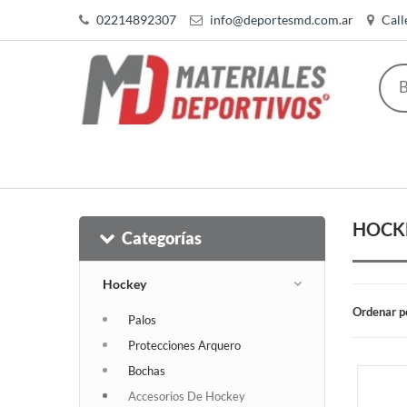
02214892307
info@deportesmd.com.ar
Call
HOCK
Categorías
Hockey
Ordenar p
Palos
Protecciones Arquero
Bochas
Accesorios De Hockey