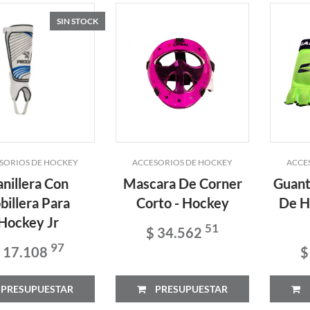
SIN STOCK
SORIOS DE HOCKEY
ACCESORIOS DE HOCKEY
ACCE
anillera Con
Mascara De Corner
Guant
billera Para
Corto - Hockey
De Ho
Hockey Jr
51
$ 34.562
97
 17.108
$
PRESUPUESTAR
PRESUPUESTAR