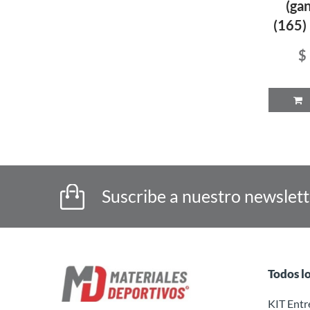
(ga
(165)
$
P
Suscribe a nuestro newslet
Todos l
KIT Ent