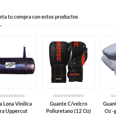
ta tu compra con estos productos
OLSAS DE BOXEO
GUANTES DE BOXEO
GU
a Lona Vinilica
Guante C/velcro
Guant
ra Uppercut
Poliuretano (12 Oz)
Oz -g