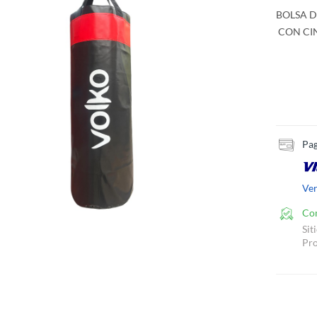
BOLSA D
CON CIN
Pag
Ve
Co
Sit
Pro