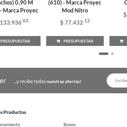
nchos) 0,90 M
(610) - Marca Proyec
C
 - Marca Proyec
Mod Nitro
$
03
12
 133.936
$ 77.432
RESUPUESTAR
PRESUPUESTAR
P
ter
...y recibe todas
nuestras ofertas!
os Productos
renamiento
Boxeo