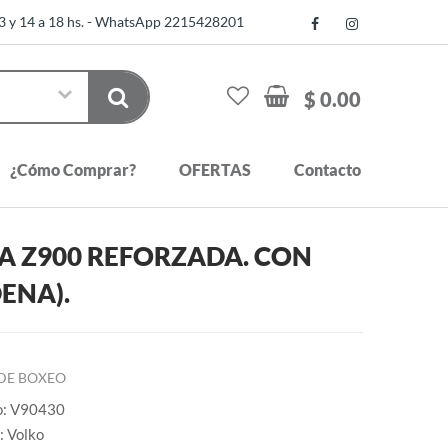
13 y 14 a 18 hs. - WhatsApp 2215428201
$ 0.00
¿Cómo Comprar?
OFERTAS
Contacto
A Z900 REFORZADA. CON
ENA).
 DE BOXEO
o: V90430
: Volko