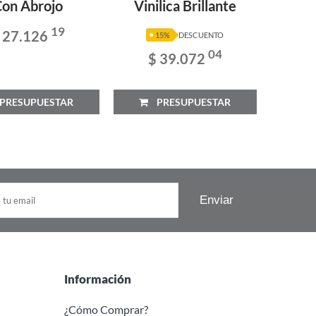
on Abrojo
Vinilica Brillante
19
 27.126
$
15%
DESCUENTO
04
$ 39.072
RESUPUESTAR
PRESUPUESTAR
P
Información
¿Cómo Comprar?