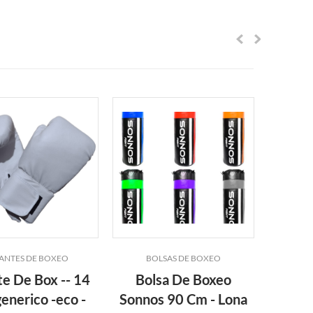
ANTES DE BOXEO
BOLSAS DE BOXEO
GU
e De Box -- 14
Bolsa De Boxeo
Guan
enerico -eco -
Sonnos 90 Cm - Lona
(miton