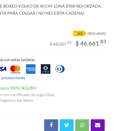
E BOXEO VOLKO DE 90 CM. LONA Z900 REFORZADA.
TA PARA COLGAR ( NO NECESITA CADENA).
20%
DESCUENTO
83
$ 46.661
29
$ 58.327
á con estas tarjetas
r promociones
mpra 100% SEGURA
io con certificado de seguridad.
tegemos tus datos.