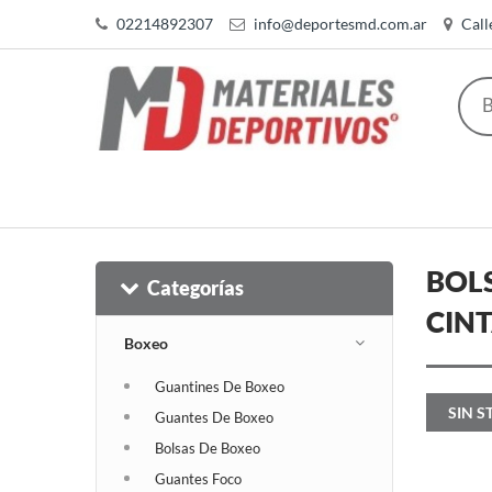
02214892307
info@deportesmd.com.ar
Call
BOLS
Categorías
CINT
Boxeo
Guantines De Boxeo
SIN S
Guantes De Boxeo
Bolsas De Boxeo
Guantes Foco