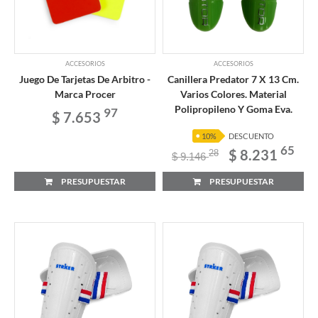
ACCESORIOS
ACCESORIOS
Juego De Tarjetas De Arbitro -
Canillera Predator 7 X 13 Cm.
Marca Procer
Varios Colores. Material
Polipropileno Y Goma Eva.
97
$ 7.653
10%
DESCUENTO
65
$ 8.231
28
$ 9.146
PRESUPUESTAR
PRESUPUESTAR