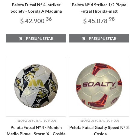
Pelota Futsal N° 4 -striker
Pelota N° 4 Striker 1/2 Pique
Society - Cosida A Maquina
Futsal Hibrida-matt
36
98
$ 42.900
$ 45.078
PRESUPUESTAR
PRESUPUESTAR
PELOTAS DE FUTSAL -1/2 PIQUE
PELOTAS DE FUTSAL -1/2 PIQUE
Pelota Futsal Nº 4 - Munich
Pelota Futsal Goalty Speed N° 3
Medio Pique - Storm X - Cosida
- Cosida