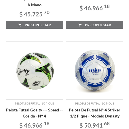
A Mano
18
$ 46.966
70
$ 45.725
PRESUPUESTAR
PRESUPUESTAR
PELOTAS DE FUTSAL -1/2 PIQUE
PELOTAS DE FUTSAL -1/2 PIQUE
Pelota Futsal Goalty --- Speed --
Pelota De Futsal N° 4 Striker
Cosida - N° 4
1/2 Pique - Modelo Dynasty
18
68
$ 46.966
$ 50.941