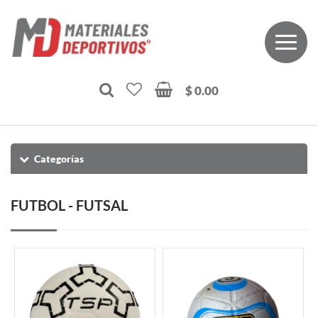
$ 0.00
Categorías
FUTBOL - FUTSAL