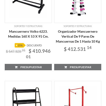
SOPORTES Y ESTRUCTURAS
SOPORTES Y ESTRUCTURAS
Mancuernero Volko 6223.
Organizador Mancuernero
Medidas 160 X 53 X 91 Cm.
Vertical De 9 Pares De
Mancuernas De 1 Hasta 10 Kg
25%
DESCUENTO
14
$ 412.531
$ 410.946
01
$ 547.928
01
PRESUPUESTAR
PRESUPUESTAR