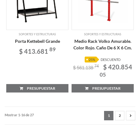
SOPORTES Y ESTRUCTURAS
SOPORTES Y ESTRUCTURAS
Porta Kettebell Grande
Medio Rack Volko Amurable.
Color Rojo. Caño De 6 X 6 Cm.
89
$ 413.681
25%
DESCUENTO
$ 420.854
74
$ 561.138
05
PRESUPUESTAR
PRESUPUESTAR
Mostrar 1-16 de 27
1
2