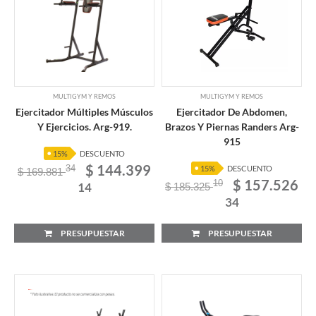
MULTIGYM Y REMOS
MULTIGYM Y REMOS
Ejercitador Múltiples Músculos
Ejercitador De Abdomen,
Y Ejercicios. Arg-919.
Brazos Y Piernas Randers Arg-
915
15%
DESCUENTO
$ 144.399
34
15%
DESCUENTO
$ 169.881
$ 157.526
10
14
$ 185.325
34
PRESUPUESTAR
PRESUPUESTAR