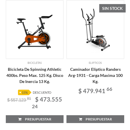
SIN STOCK
BICICLETAS
ELIPTICOS
Bicicleta De Spinning Athletic
Caminador Eliptico Randers
400bs. Peso Max. 125 Kg. Disco
Arg-1931 - Carga Maxima 100
De Inercia 13 Kg.
Kg.
66
$ 479.941
15%
DESCUENTO
$ 473.555
81
$ 557.123
24
PRESUPUESTAR
PRESUPUESTAR