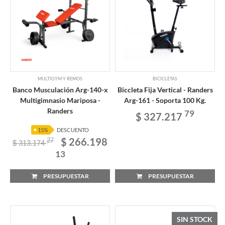
MULTIGYM Y REMOS
BICICLETAS
Banco Musculación Arg-140-x
Biccleta Fija Vertical - Randers
Multigimnasio Mariposa -
Arg-161 - Soporta 100 Kg.
Randers
79
$ 327.217
15%
DESCUENTO
$ 266.198
27
$ 313.174
13
PRESUPUESTAR
PRESUPUESTAR
SIN STOCK