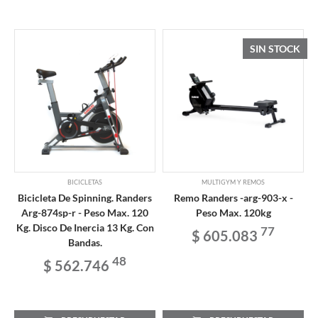
SIN STOCK
BICICLETAS
MULTIGYM Y REMOS
Bicicleta De Spinning. Randers
Remo Randers -arg-903-x -
Arg-874sp-r - Peso Max. 120
Peso Max. 120kg
Kg. Disco De Inercia 13 Kg. Con
77
$ 605.083
Bandas.
48
$ 562.746