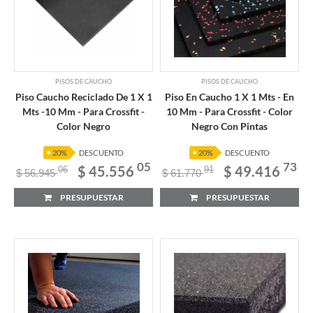
PISOS DE CAUCHO
PISOS DE CAUCHO
Piso Caucho Reciclado De 1 X 1
Piso En Caucho 1 X 1 Mts - En
Mts -10 Mm - Para Crossfit -
10 Mm - Para Crossfit - Color
Color Negro
Negro Con Pintas
20%
DESCUENTO
20%
DESCUENTO
05
73
$ 45.556
$ 49.416
06
91
$ 56.945
$ 61.770
PRESUPUESTAR
PRESUPUESTAR