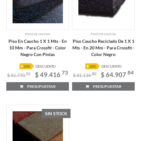
PISOS DE CAUCHO
PISOS DE CAUCHO
Piso En Caucho 1 X 1 Mts - En
Piso Caucho Reciclado De 1 X 1
10 Mm - Para Crossfit - Color
Mts - En 20 Mm - Para Crossfit -
Negro Con Pintas
Color Negro
20%
DESCUENTO
20%
DESCUENTO
73
84
$ 49.416
$ 64.907
91
80
$ 61.770
$ 81.134
PRESUPUESTAR
PRESUPUESTAR
SIN STOCK