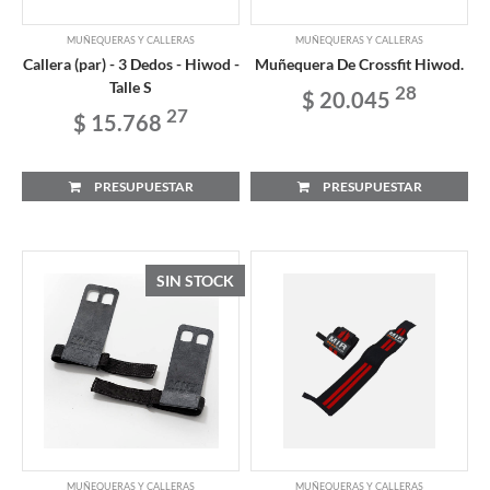
MUÑEQUERAS Y CALLERAS
MUÑEQUERAS Y CALLERAS
Callera (par) - 3 Dedos - Hiwod -
Muñequera De Crossfit Hiwod.
Talle S
28
$ 20.045
27
$ 15.768
PRESUPUESTAR
PRESUPUESTAR
SIN STOCK
MUÑEQUERAS Y CALLERAS
MUÑEQUERAS Y CALLERAS