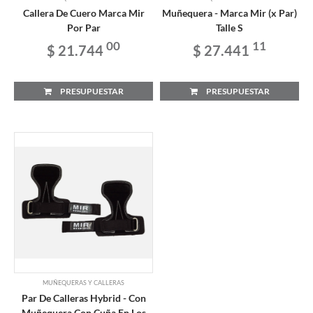
Callera De Cuero Marca Mir
Muñequera - Marca Mir (x Par)
Por Par
Talle S
00
11
$ 21.744
$ 27.441
PRESUPUESTAR
PRESUPUESTAR
MUÑEQUERAS Y CALLERAS
Par De Calleras Hybrid - Con
Muñequera Con Cuña En Los