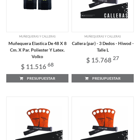
MUÑEQUERAS Y CALLERAS
MUÑEQUERAS Y CALLERAS
Muñequera Elastica De 48 X 8
Callera (par) - 3 Dedos - Hiwod -
Cm. X Par. Poliester Y Latex.
Talle L
Volko
27
$ 15.768
68
$ 11.516
PRESUPUESTAR
PRESUPUESTAR