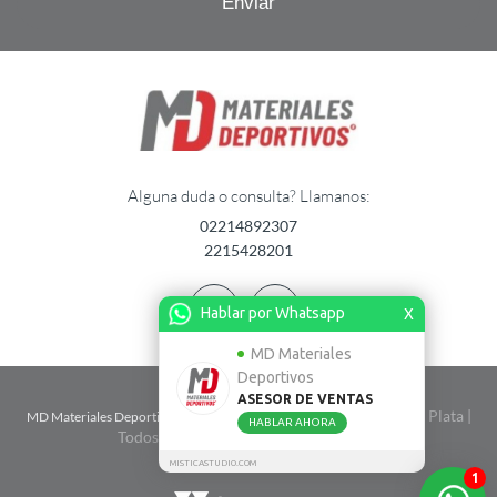
Alguna duda o consulta? Llamanos:
02214892307
2215428201
Hablar por Whatsapp
X
MD Materiales
Deportivos
ASESOR DE VENTAS
| Calle 2 n� 1724 entre 67 y 68 - La Plata |
MD Materiales Deportivos
HABLAR AHORA
Todos Los Derechos Reservados. 2026
MISTICASTUDIO.COM
1