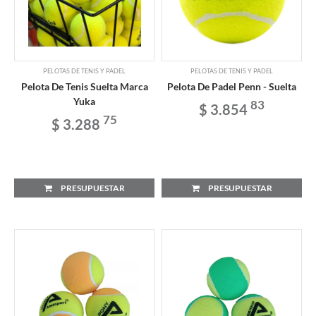
PELOTAS DE TENIS Y PADEL
PELOTAS DE TENIS Y PADEL
Pelota De Tenis Suelta Marca
Pelota De Padel Penn - Suelta
Yuka
83
$ 3.854
75
$ 3.288
PRESUPUESTAR
PRESUPUESTAR