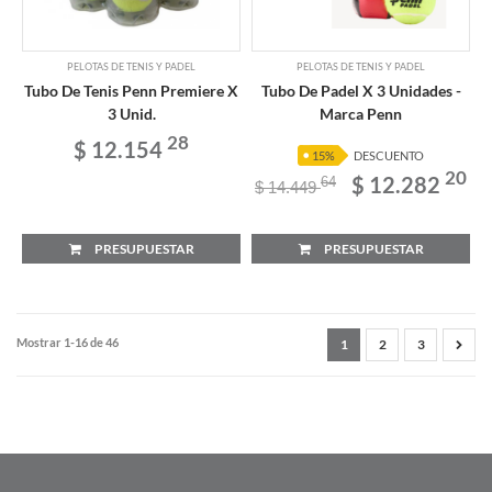
PELOTAS DE TENIS Y PADEL
PELOTAS DE TENIS Y PADEL
Tubo De Tenis Penn Premiere X
Tubo De Padel X 3 Unidades -
3 Unid.
Marca Penn
28
$ 12.154
15%
DESCUENTO
20
$ 12.282
64
$ 14.449
PRESUPUESTAR
PRESUPUESTAR
Mostrar 1-16 de 46
1
2
3