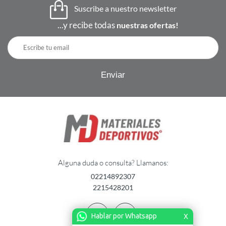
Suscribe a nuestro newsletter
...y recibe todas
nuestras ofertas!
Alguna duda o consulta? Llamanos:
02214892307
2215428201
Hablar por Whatsapp
X