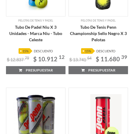
PELOTAS DE TENIS Y PADEL
PELOTAS DE TENIS Y PADEL
Tubo De Padel Niu X 3
Tubo De Tenis Penn
Unidades - Marca Niu - Tubo
Championship Sello Negro X 3
Celeste
Pelotas
15%
DESCUENTO
15%
DESCUENTO
12
39
$ 10.912
$ 11.680
79
64
$ 12.837
$ 13.741
PRESUPUESTAR
PRESUPUESTAR