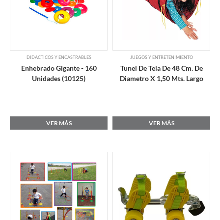
DIDACTICOS Y ENCASTRABLES
JUEGOS Y ENTRETENIMIENTO
Enhebrado Gigante - 160
Tunel De Tela De 48 Cm. De
Unidades (10125)
Diametro X 1,50 Mts. Largo
VER MÁS
VER MÁS