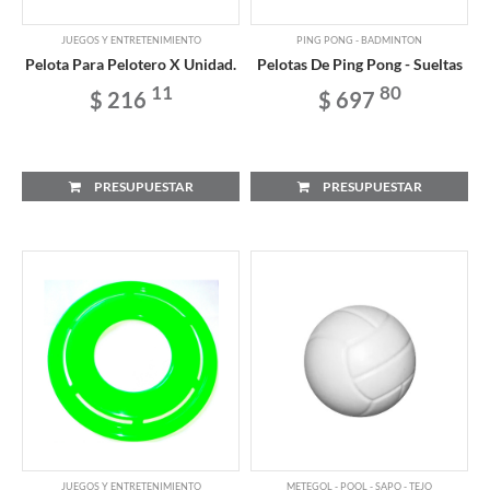
JUEGOS Y ENTRETENIMIENTO
PING PONG - BADMINTON
Pelota Para Pelotero X Unidad.
Pelotas De Ping Pong - Sueltas
11
80
$ 216
$ 697
PRESUPUESTAR
PRESUPUESTAR
JUEGOS Y ENTRETENIMIENTO
METEGOL - POOL - SAPO - TEJO