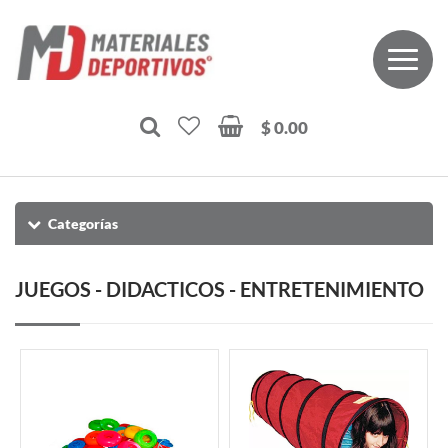
$ 0.00
Categorías
JUEGOS - DIDACTICOS - ENTRETENIMIENTO