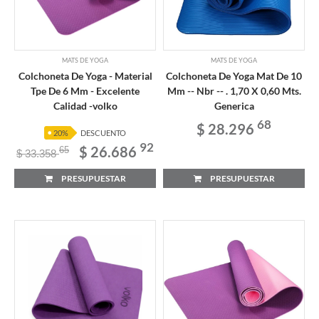
MATS DE YOGA
MATS DE YOGA
Colchoneta De Yoga - Material
Colchoneta De Yoga Mat De 10
Tpe De 6 Mm - Excelente
Mm -- Nbr -- . 1,70 X 0,60 Mts.
Calidad -volko
Generica
68
$ 28.296
20%
DESCUENTO
92
$ 26.686
65
$ 33.358
PRESUPUESTAR
PRESUPUESTAR