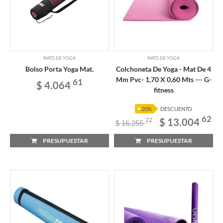
MATS DE YOGA
MATS DE YOGA
Bolso Porta Yoga Mat.
Colchoneta De Yoga - Mat De 4
Mm Pvc- 1,70 X 0,60 Mts --- G-
61
$ 4.064
fitness
20%
DESCUENTO
62
$ 13.004
77
$ 16.255
PRESUPUESTAR
PRESUPUESTAR