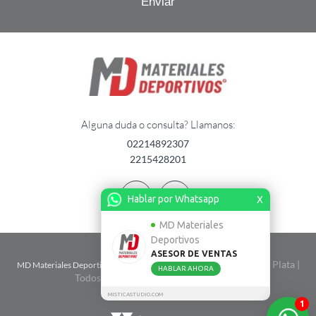
Alguna duda o consulta? Llamanos:
02214892307
2215428201
Hablar por Whatsapp
X
MD Materiales
Deportivos
ASESOR DE VENTAS
| Calle 2 n� 1724 entre 67 y 68 - La Plata |
MD Materiales Deportivos
HABLAR AHORA
Todos Los Derechos Reservados. 2026
MISTICASTUDIO.COM
1