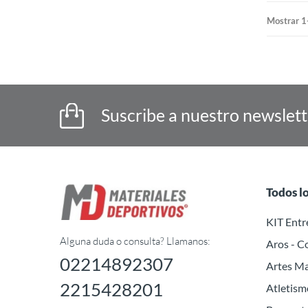
Mostrar 1
Suscribe a nuestro newslet
Todos l
KIT Ent
Alguna duda o consulta? Llamanos:
Aros - C
02214892307
Artes Ma
2215428201
Atletism