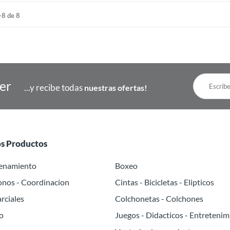
-8 de 8
ter
...y recibe todas
nuestras ofertas!
os Productos
renamiento
Boxeo
onos - Coordinacion
Cintas - Bicicletas - Elipticos
rciales
Colchonetas - Colchones
o
Juegos - Didacticos - Entretenim