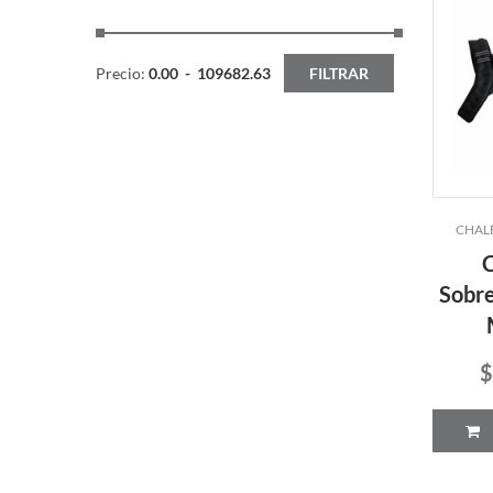
Precio:
0.00
-
109682.63
FILTRAR
CHAL
Sobre
$