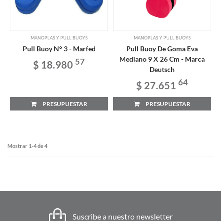
MANOPLAS Y PULL BUOYS
MANOPLAS Y PULL BUOYS
Pull Buoy N° 3 - Marfed
Pull Buoy De Goma Eva
Mediano 9 X 26 Cm - Marca
57
$ 18.980
Deutsch
64
$ 27.651
PRESUPUESTAR
PRESUPUESTAR
Mostrar 1-4 de 4
Suscribe a nuestro newsletter