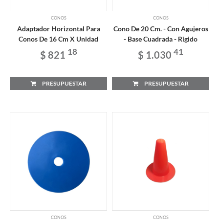
CONOS
CONOS
Adaptador Horizontal Para
Cono De 20 Cm. - Con Agujeros
Conos De 16 Cm X Unidad
- Base Cuadrada - Rigido
18
41
$ 821
$ 1.030
PRESUPUESTAR
PRESUPUESTAR
CONOS
CONOS