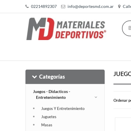
02214892307
info@deportesmd.com.ar
Call
JUEGO
Categorías
Juegos - Didacticos -
Entretenimiento
Ordenar p
Juegos Y Entretenimiento
Juguetes
Masas