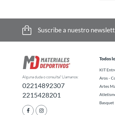
Suscribe a nuestro newslet
Todos l
KIT Ent
Alguna duda o consulta? Llamanos:
Aros - C
02214892307
Artes Ma
2215428201
Atletism
Basquet