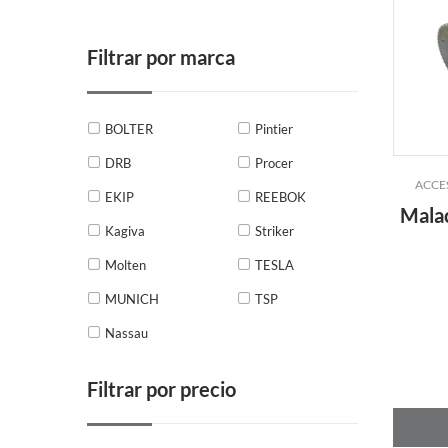
Filtrar por marca
BOLTER
Pintier
DRB
Procer
ACCE
EKIP
REEBOK
Malac
Kagiva
Striker
Molten
TESLA
MUNICH
TSP
Nassau
Filtrar por precio