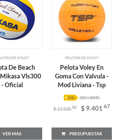
LOTAS DE VOLEY
PELOTAS DE VOLEY
ota De Beach
Pelota Voley En
 Mikasa Vls300
Goma Con Valvula -
- Oficial
Mod Liviana - Tsp
25%
DESCUENTO
67
$ 9.401
56
$ 12.535
VER MÁS
PRESUPUESTAR