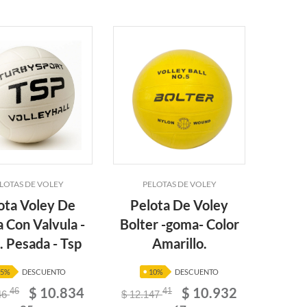
LOTAS DE VOLEY
PELOTAS DE VOLEY
ota Voley De
Pelota De Voley
 Con Valvula -
Bolter -goma- Color
 Pesada - Tsp
Amarillo.
25%
DESCUENTO
10%
DESCUENTO
$ 10.834
$ 10.932
46
41
46
$ 12.147