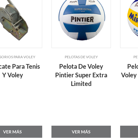
SORIOS PARA VOLEY
PELOTAS DE VOLEY
PE
ate Para Tenis
Pelota De Voley
Pel
Y Voley
Pintier Super Extra
Voley
Limited
VER MÁS
VER MÁS