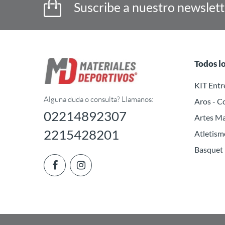
Suscribe a nuestro newslet
Todos l
KIT Ent
Alguna duda o consulta? Llamanos:
Aros - C
02214892307
Artes Ma
2215428201
Atletism
Basquet