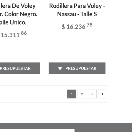
llera De Voley
Rodillera Para Voley -
r. Color Negro.
Nassau - Talle S
alle Unico.
78
$ 16.236
86
 15.311
PRESUPUESTAR
PRESUPUESTAR
1
2
3