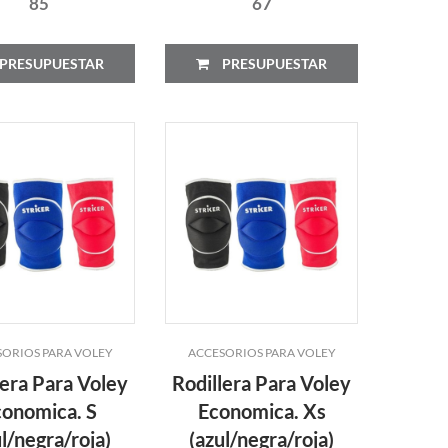
85
67
PRESUPUESTAR
PRESUPUESTAR
ORIOS PARA VOLEY
ACCESORIOS PARA VOLEY
lera Para Voley
Rodillera Para Voley
conomica. S
Economica. Xs
ul/negra/roja)
(azul/negra/roja)