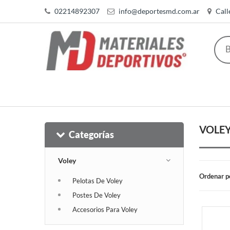
02214892307
info@deportesmd.com.ar
Call
VOLE
Categorías
Voley
Ordenar p
Pelotas De Voley
Postes De Voley
Accesorios Para Voley