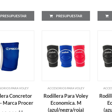
PRESUPUESTAR
PRESUPUESTAR
SORIOS PARA VOLEY
ACCESORIOS PARA VOLEY
ACCES
lera Concretor
Rodillera Para Voley
Rodil
 - Marca Procer
Economica. M
E
(azul/negra/roja)
(az
11