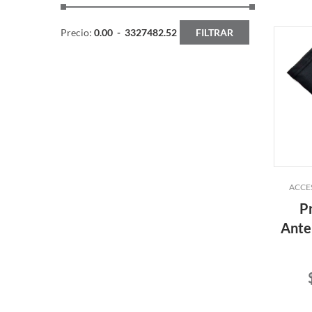
Precio:
0.00
-
3327482.52
FILTRAR
ACCE
P
Ante