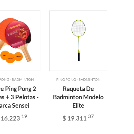
PONG - BADMINTON
PING PONG - BADMINTON
De Ping Pong 2
Raqueta De
as + 3 Pelotas -
Badminton Modelo
rca Sensei
Elite
19
37
 16.223
$ 19.311