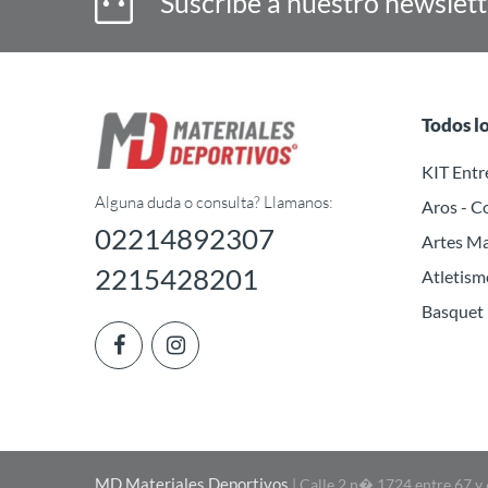
Suscribe a nuestro newslet
Todos l
KIT Ent
Alguna duda o consulta? Llamanos:
Aros - C
02214892307
Artes Ma
2215428201
Atletism
Basquet
MD Materiales Deportivos
| Calle 2 n� 1724 entre 67 y