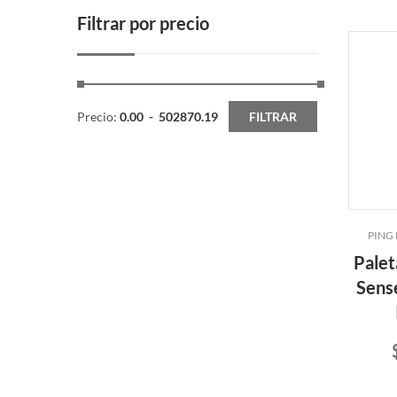
Filtrar por precio
Precio:
0.00
-
502870.19
FILTRAR
PING
Palet
Sense