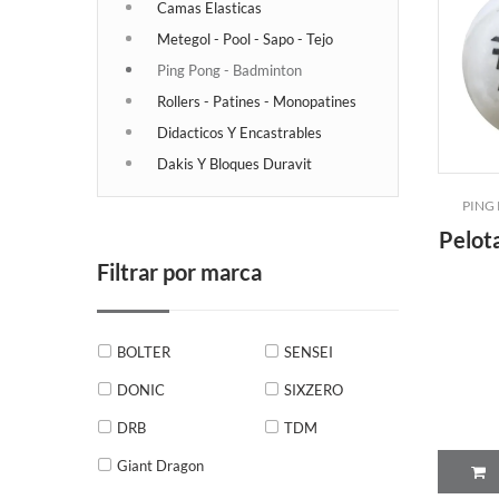
Camas Elasticas
Metegol - Pool - Sapo - Tejo
Ping Pong - Badminton
Rollers - Patines - Monopatines
Didacticos Y Encastrables
Dakis Y Bloques Duravit
PING
Pelot
Filtrar por marca
BOLTER
SENSEI
DONIC
SIXZERO
DRB
TDM
Giant Dragon