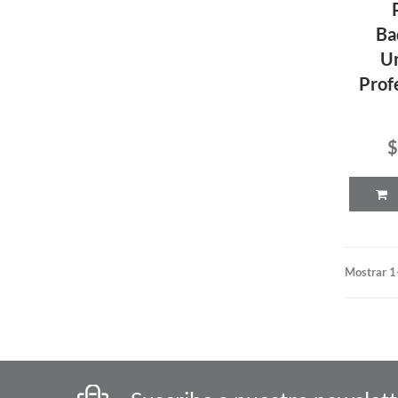
Ba
U
Prof
$
Mostrar 1