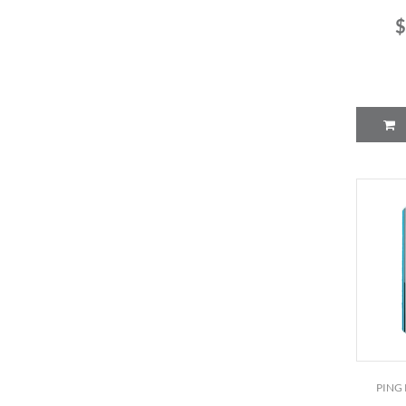
$
PING