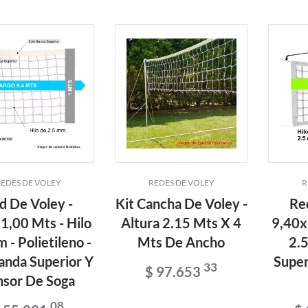
EDES DE VOLEY
REDES DE VOLEY
R
d De Voley -
Kit Cancha De Voley -
Re
1,00 Mts - Hilo
Altura 2.15 Mts X 4
9,40x
 - Polietileno -
Mts De Ancho
2.
anda Superior Y
Super
33
$ 97.653
nsor De Soga
08