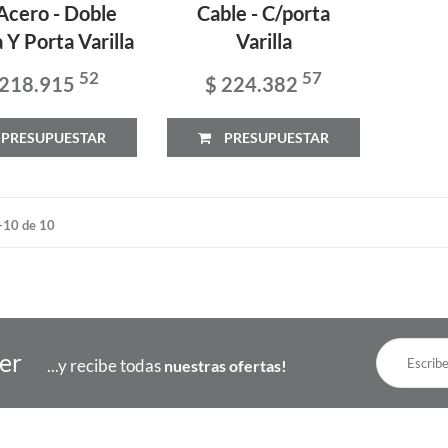
Acero - Doble
Cable - C/porta
 Y Porta Varilla
Varilla
52
57
 218.915
$ 224.382
PRESUPUESTAR
PRESUPUESTAR
-10 de 10
ter
...y recibe todas
nuestras ofertas!