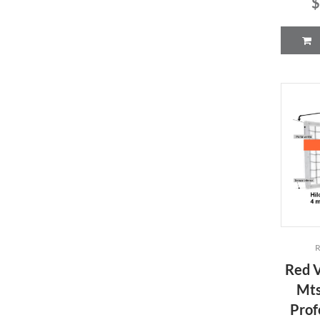
$
R
Red V
Mts
Prof