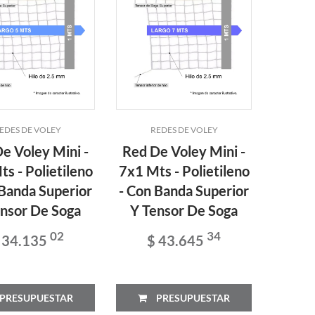
EDES DE VOLEY
REDES DE VOLEY
e Voley Mini -
Red De Voley Mini -
s - Polietileno
7x1 Mts - Polietileno
 Banda Superior
- Con Banda Superior
ensor De Soga
Y Tensor De Soga
02
34
 34.135
$ 43.645
PRESUPUESTAR
PRESUPUESTAR