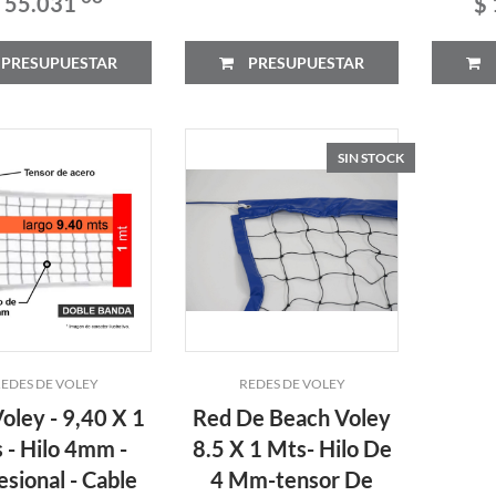
 55.031
$
PRESUPUESTAR
PRESUPUESTAR
SIN STOCK
EDES DE VOLEY
REDES DE VOLEY
oley - 9,40 X 1
Red De Beach Voley
 - Hilo 4mm -
8.5 X 1 Mts- Hilo De
esional - Cable
4 Mm-tensor De