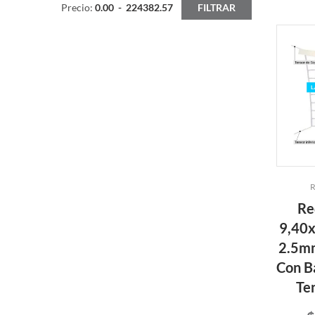
Precio:
0.00
-
224382.57
FILTRAR
R
Re
9,40x
2.5mm
Con B
Te