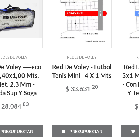
EDES DE VOLEY
REDES DE VOLEY
R
e Voley ----eco
Red De Voley - Futbol
Red D
 9,40x1,00 Mts.
Tenis Mini - 4 X 1 Mts
5x1 Mt
iet. 2,3 Mm -
- Con
20
$ 33.631
da Sup Y Soga
Y T
83
 28.084
$
PRESUPUESTAR
PRESUPUESTAR