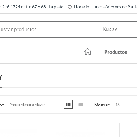
e 2 n° 1724 entre 67 y 68 . La plata
Horario: Lunes a Viernes de 9 a 
Productos
Y
or:
Mostrar: