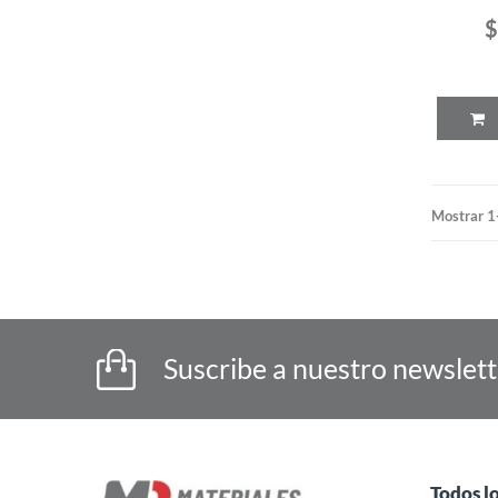
$
Mostrar 1
Suscribe a nuestro newslet
Todos l