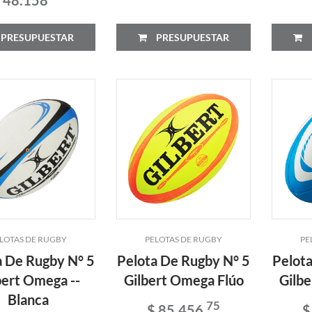
PRESUPUESTAR
PRESUPUESTAR
LOTAS DE RUGBY
PELOTAS DE RUGBY
PE
a De Rugby N° 5
Pelota De Rugby N° 5
Pelot
bert Omega --
Gilbert Omega Flúo
Gilb
Blanca
75
$ 85.456
$