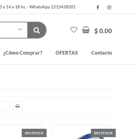
13 y 14 a 18 hs. - WhatsApp 2215428201
$ 0.00
¿Cómo Comprar?
OFERTAS
Contacto
SIN STOCK
SIN STOCK