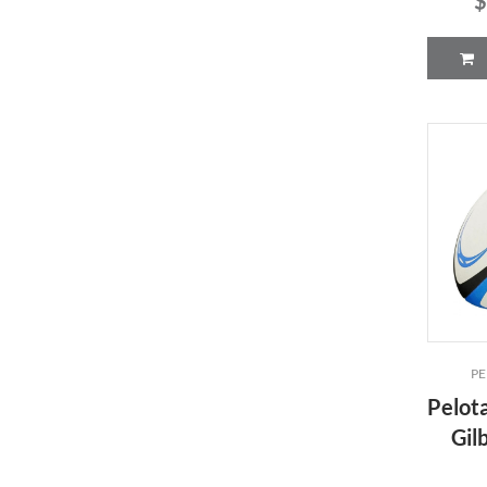
PE
Pelot
Gil