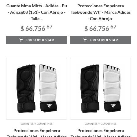
Guante Mma Mitts - Adidas - Pu
Protecciones Empeinera
- Adicsg08 (151)- Con Abrojo -
Taekwondo Wtf - Marca Adidas
Talle L
- Con Abrojo-
67
67
$ 66.756
$ 66.756
PRESUPUESTAR
PRESUPUESTAR
GUANTES Y GUANTINES
GUANTES Y GUANTINES
Protecciones Empeinera
Protecciones Empeinera
Taekwondo Wtf - Marca Adidas
Taekwondo Wtf - Marca Adidas