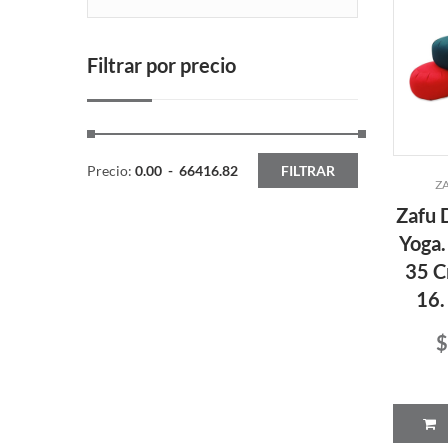
Filtrar por precio
Precio:
0.00
-
66416.82
FILTRAR
Z
Zafu 
Yoga.
35 C
16.
$