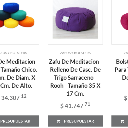
AFUS Y BOLSTERS
ZAFUS Y BOLSTERS
ZA
De Meditacion -
Zafu De Meditacion -
Bols
 Tamaño Chico.
Relleno De Casc. De
Para 
m. De Diam. X
Trigo Sarraceno -
De
 Cm. De Alto.
Rooh - Tamaño 35 X
17 Cm.
12
 34.307
$
71
$ 41.747
PRESUPUESTAR
PRESUPUESTAR