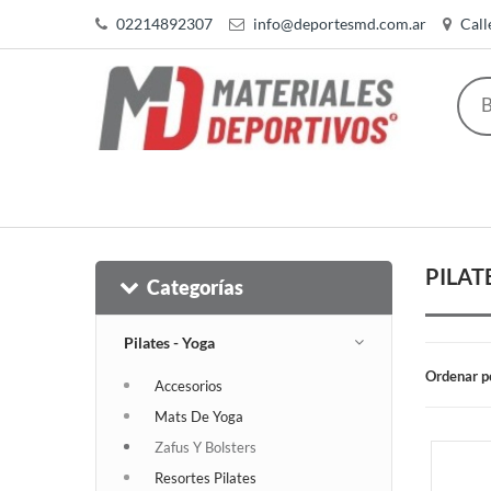
02214892307
info@deportesmd.com.ar
Call
PILAT
Categorías
Pilates - Yoga
Ordenar p
Accesorios
Mats De Yoga
Zafus Y Bolsters
Resortes Pilates