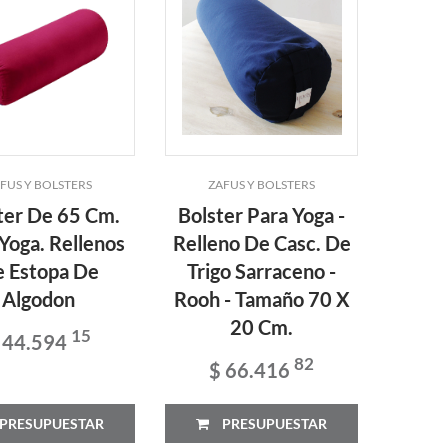
FUS Y BOLSTERS
ZAFUS Y BOLSTERS
ter De 65 Cm.
Bolster Para Yoga -
Yoga. Rellenos
Relleno De Casc. De
 Estopa De
Trigo Sarraceno -
Algodon
Rooh - Tamaño 70 X
20 Cm.
15
 44.594
82
$ 66.416
PRESUPUESTAR
PRESUPUESTAR