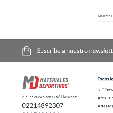
Mostrar 1
Suscribe a nuestro newslet
Todos l
KIT Ent
Alguna duda o consulta? Llamanos:
Aros - C
02214892307
Artes Ma