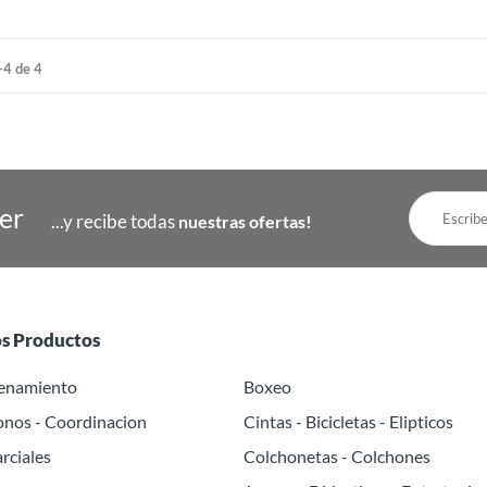
-4 de 4
ter
...y recibe todas
nuestras ofertas!
os Productos
renamiento
Boxeo
onos - Coordinacion
Cintas - Bicicletas - Elipticos
rciales
Colchonetas - Colchones