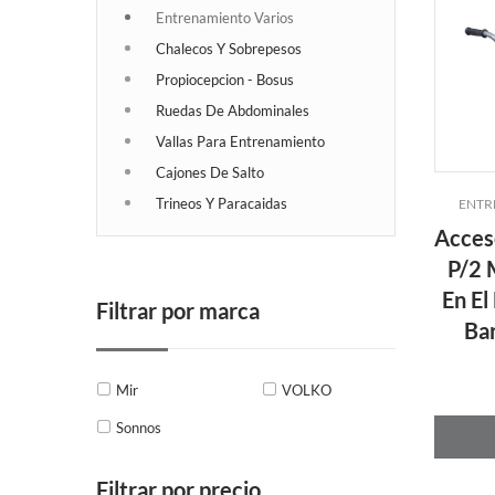
Entrenamiento Varios
Chalecos Y Sobrepesos
Propiocepcion - Bosus
Ruedas De Abdominales
Vallas Para Entrenamiento
Cajones De Salto
Trineos Y Paracaidas
ENTR
Acces
P/2 
En El
Filtrar por marca
Bar
Mir
VOLKO
Sonnos
Filtrar por precio