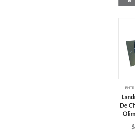
ENTR
Land
De Ch
Olim
$