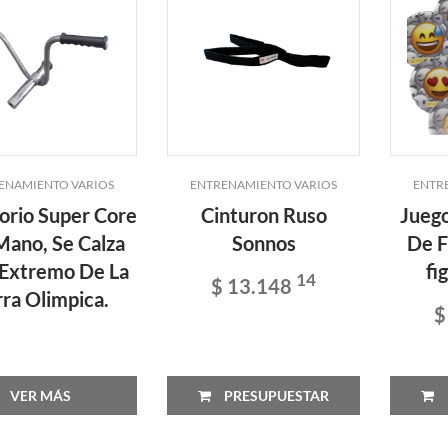
ENAMIENTO VARIOS
ENTRENAMIENTO VARIOS
ENTR
orio Super Core
Cinturon Ruso
Jueg
Mano, Se Calza
Sonnos
De F
 Extremo De La
fi
14
$ 13.148
ra Olimpica.
$
VER MÁS
PRESUPUESTAR