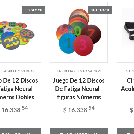
SIN STOCK
SIN STOCK
ENAMIENTO VARIOS
ENTRENAMIENTO VARIOS
ENTR
o De 12 Discos
Juego De 12 Discos
Ci
atiga Neural -
De Fatiga Neural -
Acol
eros Dobles
figuras Números
54
54
 16.338
$ 16.338
$