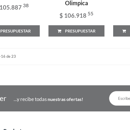
Olimpica
38
 105.887
55
$ 106.918
PRESUPUESTAR
PRESUPUESTAR
-16 de 23
ter
...y recibe todas
nuestras ofertas!