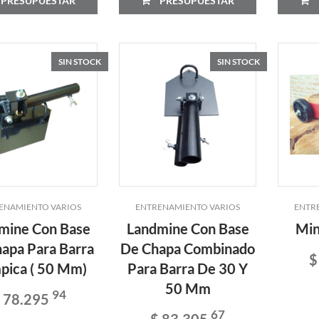
PRESUPUESTAR
PRESUPUESTAR
SIN STOCK
SIN STOCK
ENAMIENTO VARIOS
ENTRENAMIENTO VARIOS
ENTR
mine Con Base
Landmine Con Base
Min
apa Para Barra
De Chapa Combinado
$
pica ( 50 Mm)
Para Barra De 30 Y
50 Mm
94
 78.295
67
$ 83.305