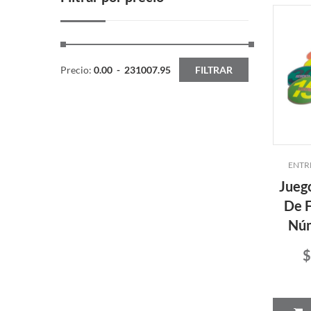
Precio:
0.00
-
231007.95
FILTRAR
ENTR
Jueg
De F
Núm
$