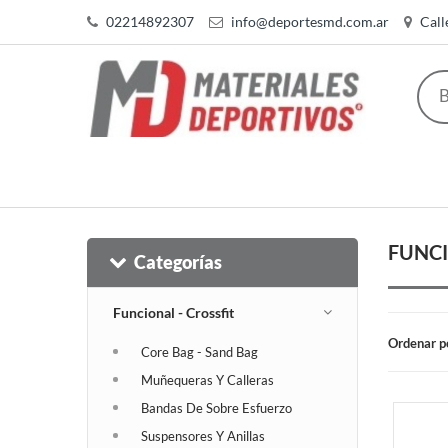
02214892307
info@deportesmd.com.ar
Call
FUNCI
Categorías
Funcional - Crossfit
Ordenar p
Core Bag - Sand Bag
Muñequeras Y Calleras
Bandas De Sobre Esfuerzo
Suspensores Y Anillas