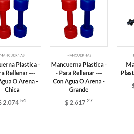
MANCUERNAS
MANCUERNAS
erna Plastica -
Mancuerna Plastica -
Ma
ra Rellenar ---
- Para Rellenar ---
Plast
Agua O Arena -
Con Agua O Arena -
Chica
Grande
54
27
$ 2.074
$ 2.617