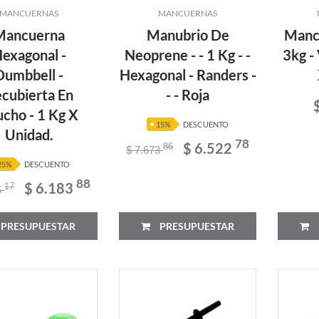
MANCUERNAS
MANCUERNAS
Mancuerna
Manubrio De
Mancu
exagonal -
Neoprene - - 1 Kg - -
3kg -
Dumbbell -
Hexagonal - Randers -
cubierta En
- - Roja
cho - 1 Kg X
15%
DESCUENTO
Unidad.
78
$ 6.522
86
$ 7.673
25%
DESCUENTO
88
$ 6.183
17
5
PRESUPUESTAR
PRESUPUESTAR