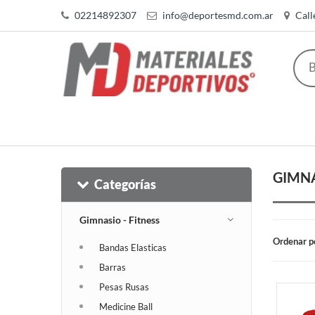
02214892307
info@deportesmd.com.ar
Call
GIMNA
Categorías
Gimnasio - Fitness
Ordenar p
Bandas Elasticas
Barras
Pesas Rusas
Medicine Ball