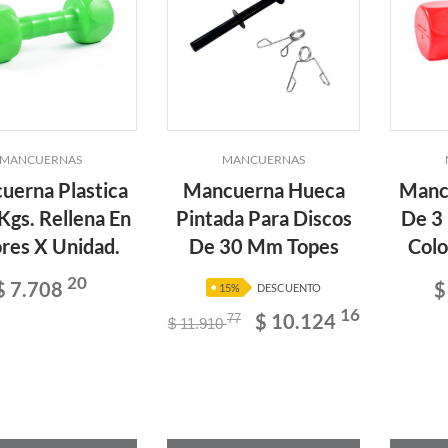
MANCUERNAS
MANCUERNAS
uerna Plastica
Mancuerna Hueca
Mancu
Kgs. Rellena En
Pintada Para Discos
De 3 
res X Unidad.
De 30 Mm Topes
Colo
20
$ 7.708
$
15%
DESCUENTO
16
$ 10.124
77
$ 11.910