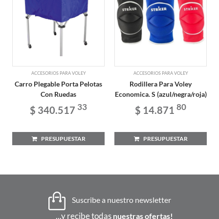
ACCESORIOS PARA VOLEY
ACCESORIOS PARA VOLEY
Carro Plegable Porta Pelotas
Rodillera Para Voley
Con Ruedas
Economica. S (azul/negra/roja)
33
80
$ 340.517
$ 14.871
PRESUPUESTAR
PRESUPUESTAR
Suscribe a nuestro newsletter
...y recibe todas
nuestras ofertas!