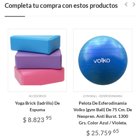
Completa tu compra con estos productos
ACCESORIOS
GYM BALL - ESFERODINAMIA
Yoga Brick (ladrillo) De
Pelota De Esferodinamia
Espuma
Volko (gym Ball) De 75 Cm. De
Neopren. Anti Burst. 1300
95
$ 8.823
Grs. Color Azul / Violeta.
65
$ 25.759