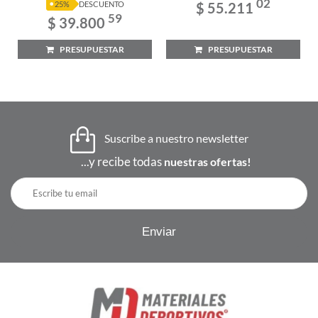
02
$ 55.211
25%
DESCUENTO
59
$ 39.800
PRESUPUESTAR
PRESUPUESTAR
Suscribe a nuestro newsletter
...y recibe todas
nuestras ofertas!