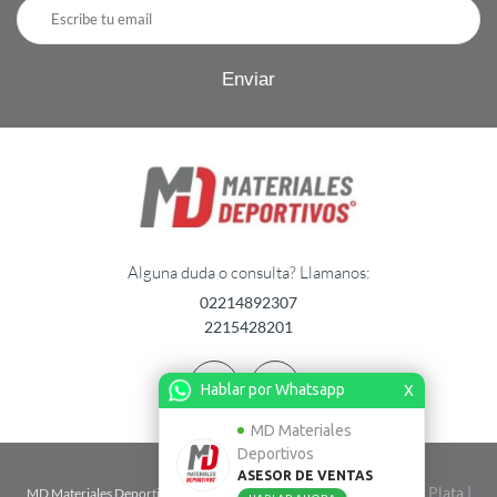
Alguna duda o consulta? Llamanos:
02214892307
2215428201
Hablar por Whatsapp
X
MD Materiales
Deportivos
ASESOR DE VENTAS
| Calle 2 n� 1724 entre 67 y 68 - La Plata |
MD Materiales Deportivos