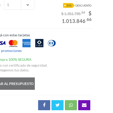
:
25%
DESCUENTO
$
54
$ 1.351.795
66
1.013.846
á con estas tarjetas
r promociones
mpra 100% SEGURA
io con certificado de seguridad.
tegemos tus datos.
R AL PRESUPUESTO