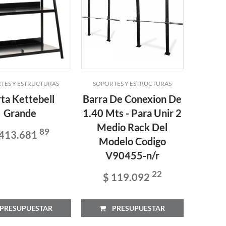
TES Y ESTRUCTURAS
SOPORTES Y ESTRUCTURAS
SOPOR
ta Kettebell
Barra De Conexion De
O
Grande
1.40 Mts - Para Unir 2
Mancu
Medio Rack Del
89
 413.681
Modelo Codigo
$
V90455-n/r
22
$ 119.092
RESUPUESTAR
PRESUPUESTAR
P