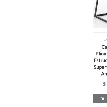
C
Ca
Pliom
Estruc
Super
An
$
P