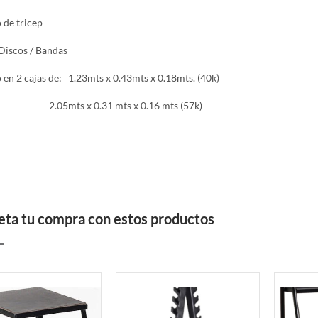
 de tricep
 Discos / Bandas
en 2 cajas de: 1.23mts x 0.43mts x 0.18mts. (40k)
s x 0.31 mts x 0.16 mts (57k)
ta tu compra con estos productos