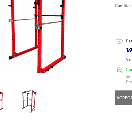
Cantidad
Pag
Ve
Co
Sit
Pro
AGREGA