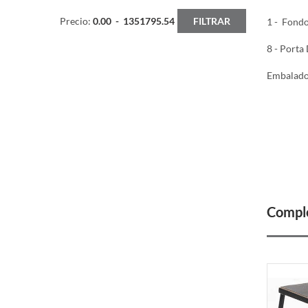
Precio:
0.00
-
1351795.54
FILTRAR
1 - Fondo
8 - Porta
Embalado 
2.05mt
Comple