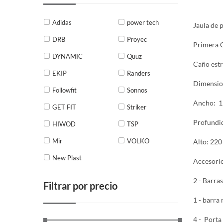
Adidas
power tech
Jaula de
DRB
Proyec
Primera C
DYNAMIC
Quuz
Caño estr
EKIP
Randers
Dimensio
Followfit
Sonnos
Ancho: 
GET FIT
Striker
Profundi
HIWOD
TSP
Mir
VOLKO
Alto: 220
New Plast
Accesori
2 - Barra
Filtrar por precio
1 - barra
4 - Porta