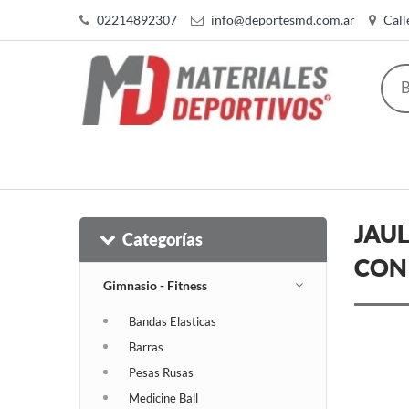
02214892307
info@deportesmd.com.ar
Call
JAUL
Categorías
CON 
Gimnasio - Fitness
Bandas Elasticas
Barras
Pesas Rusas
Medicine Ball