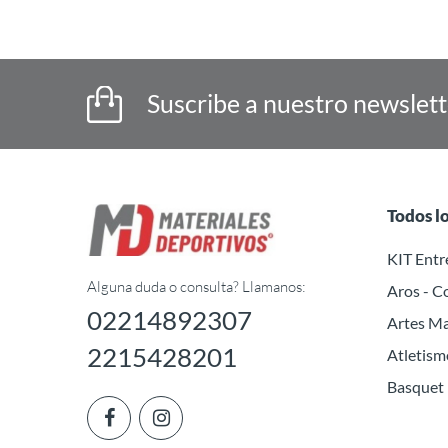
Suscribe a nuestro newslet
Todos l
KIT Ent
Alguna duda o consulta? Llamanos:
Aros - C
02214892307
Artes Ma
2215428201
Atletism
Basquet