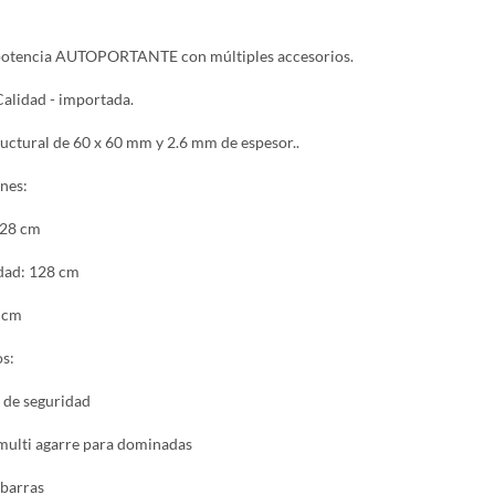
 potencia AUTOPORTANTE con múltiples accesorios.
alidad - importada.
uctural de 60 x 60 mm y 2.6 mm de espesor..
nes:
128 cm
dad: 128 cm
 cm
os:
s de seguridad
 multi agarre para dominadas
 barras