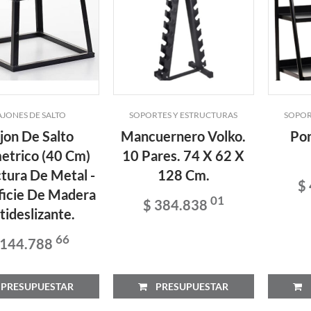
AJONES DE SALTO
SOPORTES Y ESTRUCTURAS
SOPOR
jon De Salto
Mancuernero Volko.
Por
etrico (40 Cm)
10 Pares. 74 X 62 X
tura De Metal -
128 Cm.
$
ficie De Madera
01
$ 384.838
tideslizante.
66
 144.788
RESUPUESTAR
PRESUPUESTAR
P