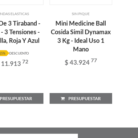
NDAS ELASTICAS
SIN PIQUE
De 3 Tiraband -
Mini Medicine Ball
Mini
 - 3 Tensiones -
Cosida Simil Dynamax
Cosida
lla, Roja Y Azul
3 Kg - Ideal Uso 1
5 Kg
Mano
15%
DESCUENTO
77
$ 43.924
$
72
 11.913
RESUPUESTAR
PRESUPUESTAR
P