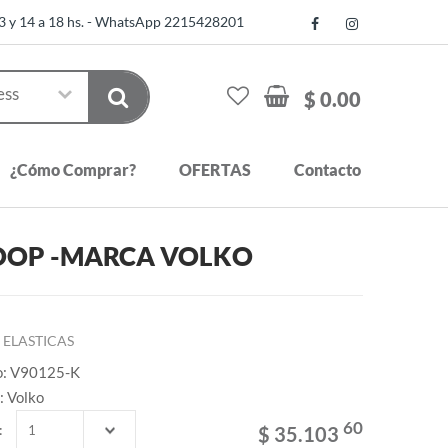
13 y 14 a 18 hs. - WhatsApp 2215428201
$ 0.00
¿Cómo Comprar?
OFERTAS
Contacto
 HOOP -MARCA VOLKO
ELASTICAS
o: V90125-K
: Volko
60
:
$ 35.103