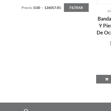
Precio:
0.00
-
126057.81
FILTRAR
BA
Banda
Y Pie
De Oc
P