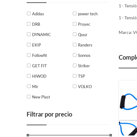
1 - Tensi
Adidas
power tech
1 - Tensi
DRB
Proyec
Marca: 
DYNAMIC
Quuz
EKIP
Randers
Followfit
Sonnos
Comple
GET FIT
Striker
HIWOD
TSP
Mir
VOLKO
New Plast
Filtrar por precio