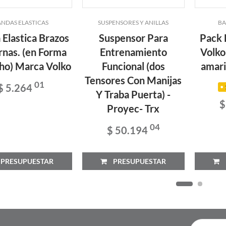
NDAS ELASTICAS
SUSPENSORES Y ANILLAS
BA
 Elastica Brazos
Suspensor Para
Pack 
rnas. (en Forma
Entrenamiento
Volko
ho) Marca Volko
Funcional (dos
amari
Tensores Con Manijas
01
$ 5.264
Y Traba Puerta) -
$
Proyec- Trx
04
$ 50.194
RESUPUESTAR
PRESUPUESTAR
P