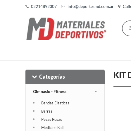
02214892307
info@deportesmd.com.ar
Call
KIT 
Categorías
Gimnasio - Fitness
Bandas Elasticas
Barras
Pesas Rusas
Medicine Ball