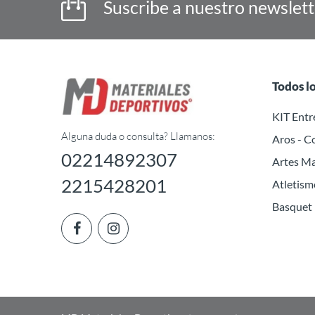
Suscribe a nuestro newslet
Todos l
KIT Ent
Alguna duda o consulta? Llamanos:
Aros - C
02214892307
Artes Ma
2215428201
Atletism
Basquet