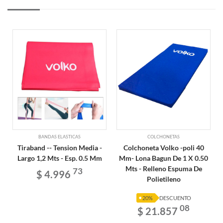
BANDAS ELASTICAS
COLCHONETAS
Tiraband -- Tension Media -
Colchoneta Volko -poli 40
Largo 1,2 Mts - Esp. 0.5 Mm
Mm- Lona Bagun De 1 X 0.50
Mts - Relleno Espuma De
73
$ 4.996
Polietileno
20%
DESCUENTO
08
$ 21.857