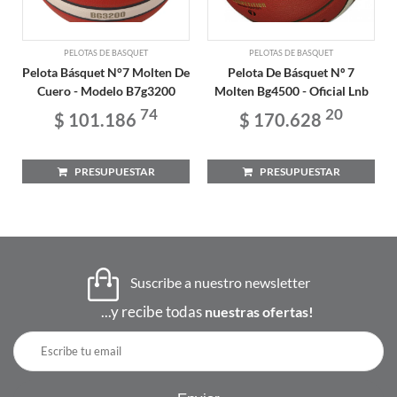
PELOTAS DE BASQUET
PELOTAS DE BASQUET
Pelota Básquet N°7 Molten De
Pelota De Básquet Nº 7
Cuero - Modelo B7g3200
Molten Bg4500 - Oficial Lnb
74
20
$ 101.186
$ 170.628
PRESUPUESTAR
PRESUPUESTAR
Suscribe a nuestro newsletter
...y recibe todas
nuestras ofertas!