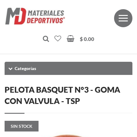
$ 0.00
Categorías
PELOTA BASQUET N°3 - GOMA
CON VALVULA - TSP
SIN STOCK