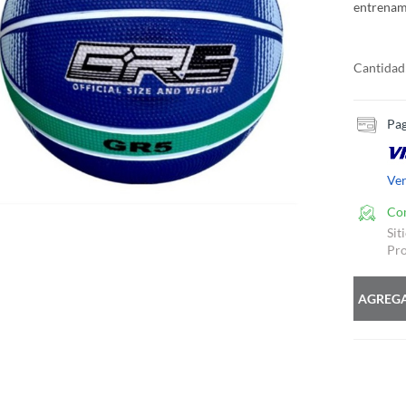
entrenami
Cantidad
Pag
Ve
Co
Sit
Pro
AGREGA