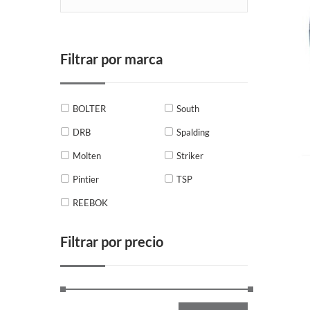
Filtrar por marca
BOLTER
South
DRB
Spalding
Molten
Striker
Pintier
TSP
REEBOK
Filtrar por precio