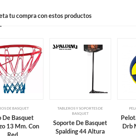
ta tu compra con estos productos
ROS DE BASQUET
TABLEROS Y SOPORTES DE
PEL
BASQUET
o De Basquet
Pelot
Soporte De Basquet
zo 13 Mm. Con
Drb 
Spalding 44 Altura
Red