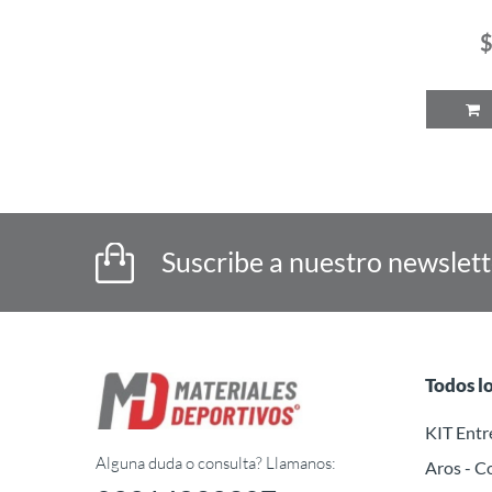
$
P
Suscribe a nuestro newslet
Todos l
KIT Ent
Alguna duda o consulta? Llamanos:
Aros - C