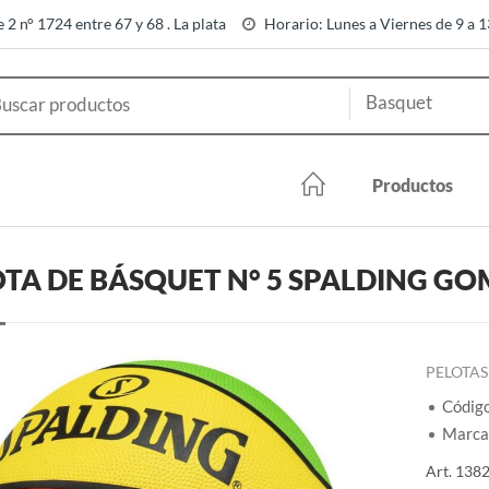
e 2 n° 1724 entre 67 y 68 . La plata
Horario: Lunes a Viernes de 9 a 
Productos
TA DE BÁSQUET N° 5 SPALDING GO
PELOTAS
Códig
Marca:
Art. 1382