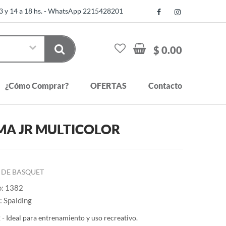
13 y 14 a 18 hs. - WhatsApp 2215428201
$ 0.00
¿Cómo Comprar?
OFERTAS
Contacto
MA JR MULTICOLOR
 DE BASQUET
o: 1382
 Spalding
 - Ideal para entrenamiento y uso recreativo.