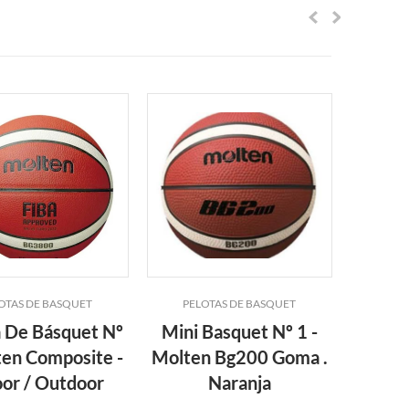
OTAS DE BASQUET
PELOTAS DE BASQUET
PEL
a De Básquet Nº
Mini Basquet Nº 1 -
Pelota
ten Composite -
Molten Bg200 Goma .
Goma 
oor / Outdoor
Naranja