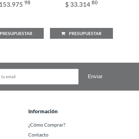
98
80
 153.975
$ 33.314
$
RESUPUESTAR
PRESUPUESTAR
P
Información
¿Cómo Comprar?
Contacto