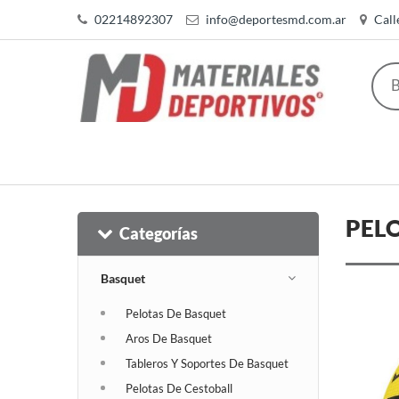
02214892307
info@deportesmd.com.ar
Call
PELO
Categorías
Basquet
Pelotas De Basquet
Aros De Basquet
Tableros Y Soportes De Basquet
Pelotas De Cestoball