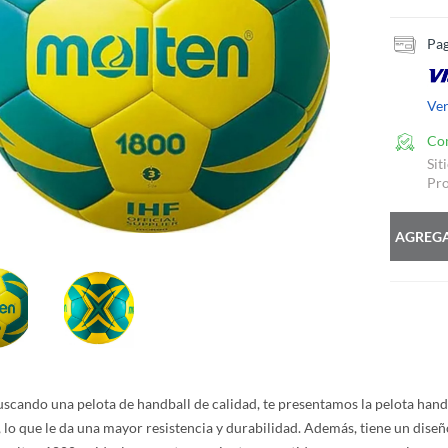
Pag
Ve
Co
Sit
Pro
AGREGA
buscando una pelota de handball de calidad, te presentamos la pelota hand
, lo que le da una mayor resistencia y durabilidad. Además, tiene un diseñ