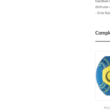
handball 
disfrutar
- Grip Sú
Comple
PEL