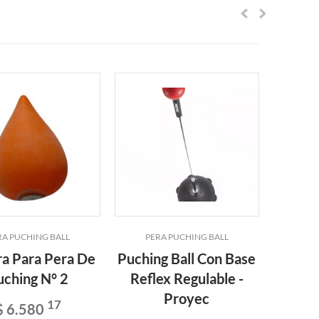
RA PUCHING BALL
PERA PUCHING BALL
PER
a Para Pera De
Puching Ball Con Base
Rot
uching N° 2
Reflex Regulable -
C/rule
Proyec
Para P
17
$ 6.580
Ma