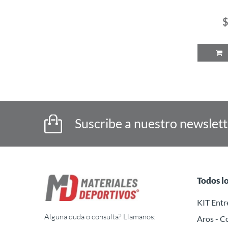
$
P
Suscribe a nuestro newslet
Todos l
KIT Ent
Alguna duda o consulta? Llamanos:
Aros - C