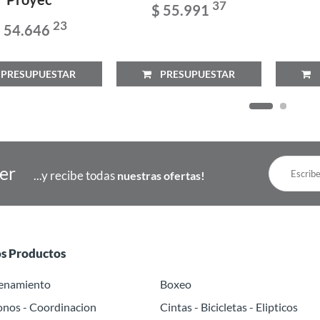
37
$ 55.991
23
 54.646
RESUPUESTAR
PRESUPUESTAR
P
ter
...y recibe todas
nuestras ofertas!
os Productos
renamiento
Boxeo
onos - Coordinacion
Cintas - Bicicletas - Elipticos