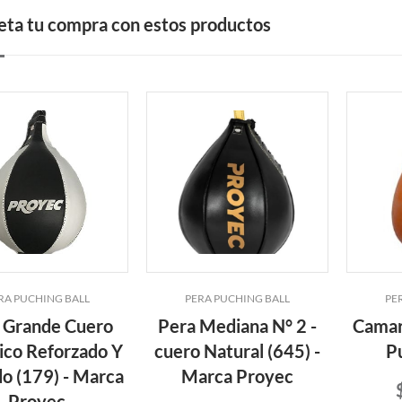
ta tu compra con estos productos
RA PUCHING BALL
PERA PUCHING BALL
PE
 Grande Cuero
Pera Mediana N° 2 -
Camar
ico Reforzado Y
cuero Natural (645) -
P
o (179) - Marca
Marca Proyec
Proyec