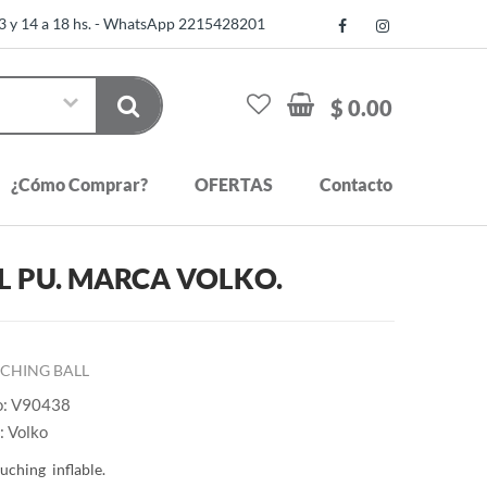
13 y 14 a 18 hs. - WhatsApp 2215428201
$ 0.00
¿Cómo Comprar?
OFERTAS
Contacto
AL PU. MARCA VOLKO.
CHING BALL
o: V90438
: Volko
uching inflable.