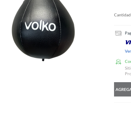
Cantidad
Pag
Ve
Co
Sit
Pro
AGREGA