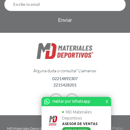
Alguna duda o consulta? Llamanos:
02214892307
2215428201
Hablar por Whatsapp
X
MD Materiales
Deportivos
ASESOR DE VENTAS
| Calle 2 n� 1724 entre 67 y 68 - La Plata |
MD Materiales Deportivos
HABLAR AHORA