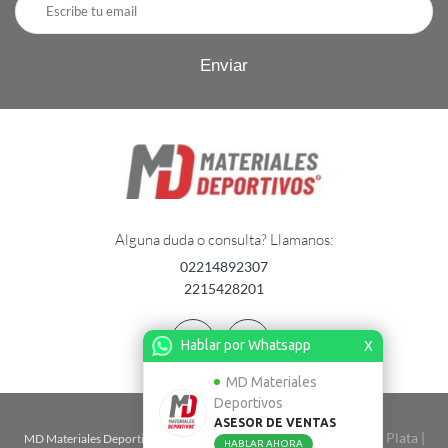
Alguna duda o consulta? Llamanos:
02214892307
2215428201
Hablar por Whatsapp
X
MD Materiales
Deportivos
ASESOR DE VENTAS
| Calle 2 n� 1724 entre 67 y 68 - La Plata |
MD Materiales Deportivos
HABLAR AHORA