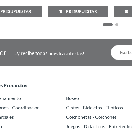
RESUPUESTAR
PRESUPUESTAR
P
ter
...y recibe todas
nuestras ofertas!
os Productos
renamiento
Boxeo
onos - Coordinacion
Cintas - Bicicletas - Elipticos
rciales
Colchonetas - Colchones
o
Juegos - Didacticos - Entretenim