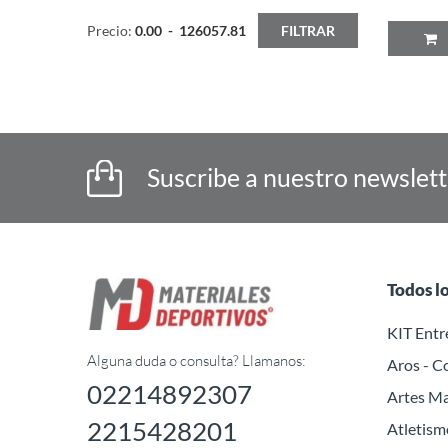
Precio:
0.00
-
126057.81
FILTRAR
P
Suscribe a nuestro newslet
Todos l
KIT Ent
Alguna duda o consulta? Llamanos:
Aros - C
02214892307
Artes Ma
2215428201
Atletism