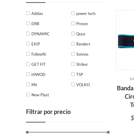
Adidas
power tech
DRB
Proyec
DYNAMIC
Quuz
EKIP
Randers
Followfit
Sonnos
GET FIT
Striker
HIWOD
TSP
BA
Mir
VOLKO
Banda 
New Plast
Cir
T
Filtrar por precio
$