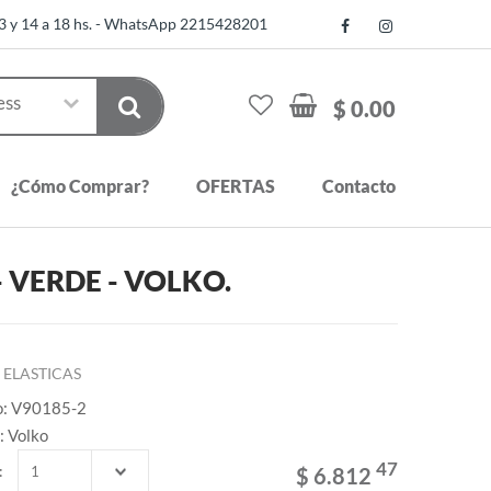
13 y 14 a 18 hs. - WhatsApp 2215428201
$ 0.00
¿Cómo Comprar?
OFERTAS
Contacto
- VERDE - VOLKO.
ELASTICAS
o: V90185-2
: Volko
47
:
$ 6.812