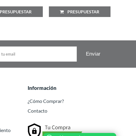
RESUPUESTAR
PRESUPUESTAR
P
Información
¿Cómo Comprar?
Contacto
iento