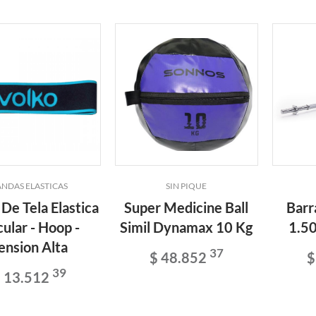
NDAS ELASTICAS
SIN PIQUE
De Tela Elastica
Super Medicine Ball
Barr
cular - Hoop -
Simil Dynamax 10 Kg
1.50
ension Alta
37
$ 48.852
$
39
 13.512