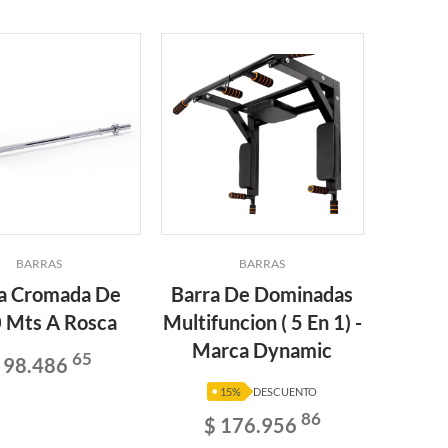
BARRAS
BARRAS
a Cromada De
Barra De Dominadas
Pesa R
 Mts A Rosca
Multifuncion ( 5 En 1) -
De Fun
Marca Dynamic
Rec. 
65
 98.486
$
15%
DESCUENTO
86
$ 176.956