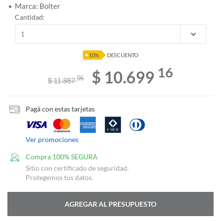
Marca: Bolter
Cantidad:
10%
DESCUENTO
16
$ 10.699
96
$ 11.887
Pagá con estas tarjetas
Ver promociones
Compra 100% SEGURA
Sitio con certificado de seguridad.
Protegemos tus datos.
AGREGAR AL PRESUPUESTO