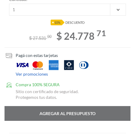
10%
DESCUENTO
71
$ 24.778
90
$ 27.531
Pagá con estas tarjetas
Ver promociones
Compra 100% SEGURA
Sitio con certificado de seguridad.
Protegemos tus datos.
AGREGAR AL PRESUPUESTO