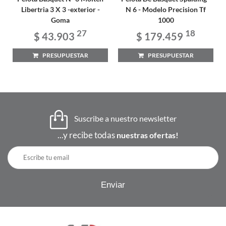
Libertria 3 X 3 -exterior -
N 6 - Modelo Precision Tf
Goma
1000
27
18
$ 43.903
$ 179.459
PRESUPUESTAR
PRESUPUESTAR
Suscribe a nuestro newsletter
...y recibe todas
nuestras ofertas!