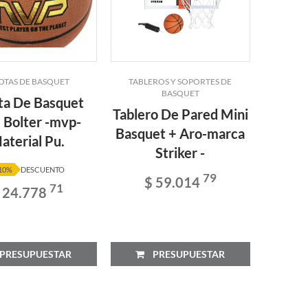
OTAS DE BASQUET
TABLEROS Y SOPORTES DE
PEL
BASQUET
ta De Basquet
Pelo
Tablero De Pared Mini
 Bolter -mvp-
N°6 Sp
Basquet + Aro-marca
aterial Pu.
150 --
Striker -
$
10%
DESCUENTO
79
$ 59.014
71
 24.778
RESUPUESTAR
PRESUPUESTAR
P