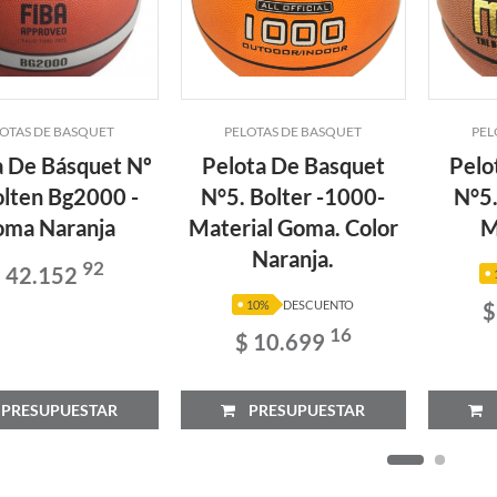
OTAS DE BASQUET
PELOTAS DE BASQUET
PEL
a De Básquet Nº
Pelota De Basquet
Pelo
lten Bg2000 -
N°5. Bolter -1000-
N°5.
ma Naranja
Material Goma. Color
M
Naranja.
92
 42.152
$
10%
DESCUENTO
16
$ 10.699
RESUPUESTAR
PRESUPUESTAR
P