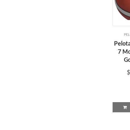
PEL
Pelot
7 Mo
Go
$
P