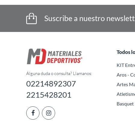
Suscribe a nuestro newslet
Todos l
KIT Ent
Alguna duda o consulta? Llamanos:
Aros - C
02214892307
Artes Ma
2215428201
Atletism
Basquet