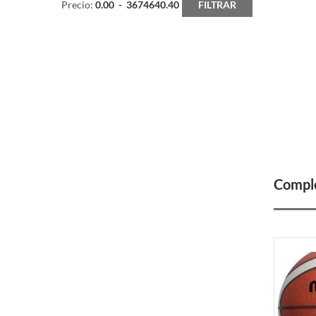
Precio:
0.00
-
3674640.40
FILTRAR
Comple