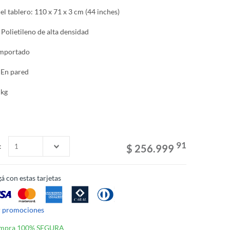
l tablero: 110 x 71 x 3 cm (44 inches)
 Polietileno de alta densidad
Importado
 En pared
 kg
91
:
$ 256.999
á con estas tarjetas
r promociones
mpra 100% SEGURA