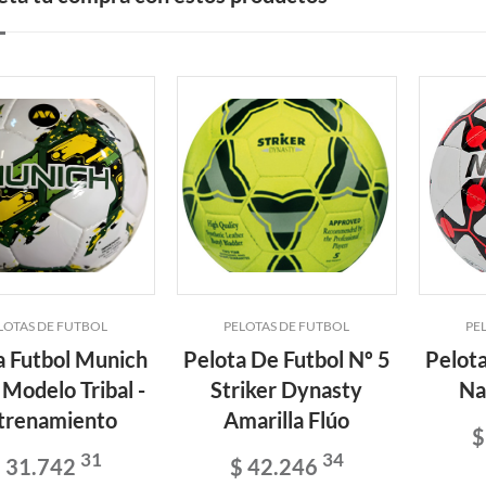
LOTAS DE FUTBOL
PELOTAS DE FUTBOL
PE
a Futbol Munich
Pelota De Futbol Nº 5
Pelota
 Modelo Tribal -
Striker Dynasty
Na
trenamiento
Amarilla Flúo
$
31
34
 31.742
$ 42.246