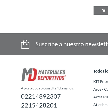
P
Suscribe a nuestro newslet
Todos l
KIT Ent
Alguna duda o consulta? Llamanos:
Aros - C
02214892307
Artes Ma
2215428201
Atletism