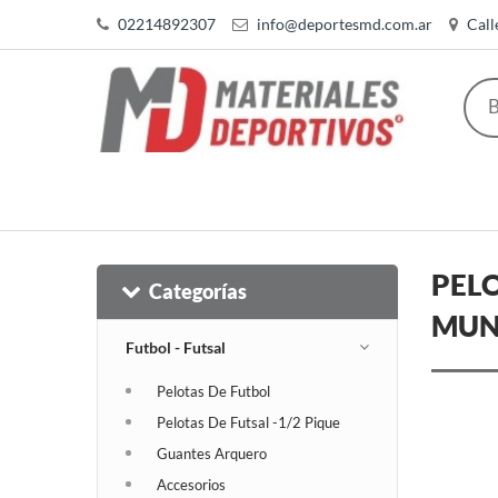
02214892307
info@deportesmd.com.ar
Call
PELO
Categorías
MUND
Futbol - Futsal
Pelotas De Futbol
Pelotas De Futsal -1/2 Pique
Guantes Arquero
Accesorios