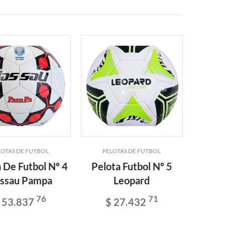
LOTAS DE FUTBOL
PELOTAS DE FUTBOL
PEL
 De Futbol Nº 4
Pelota Futbol Nº 5
Pelota
ssau Pampa
Leopard
Strike
76
71
 53.837
$ 27.432
$