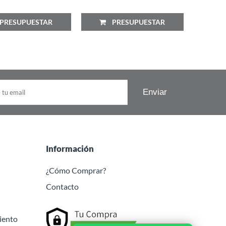
RESUPUESTAR
PRESUPUESTAR
P
Información
¿Cómo Comprar?
Contacto
iento