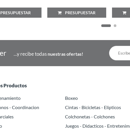
RESUPUESTAR
PRESUPUESTAR
P
ter
...y recibe todas
nuestras ofertas!
os Productos
renamiento
Boxeo
onos - Coordinacion
Cintas - Bicicletas - Elipticos
rciales
Colchonetas - Colchones
o
Juegos - Didacticos - Entretenim