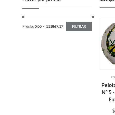
Precio:
0.00
-
111867.17
FILTRAR
PE
Pelot
Nº 5 -
En
$