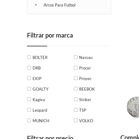
Arcos Para Futbol
Filtrar por marca
BOLTER
Nassau
DRB
Procer
EKIP
Proyec
GOALTY
REEBOK
Kagiva
Striker
Leopard
TSP
MUNICH
VOLKO
Comple
Filtrar por precio