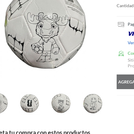
Cantidad
Pag
Ve
Co
Sit
Pro
AGREGA
ta tu compra con estos productos