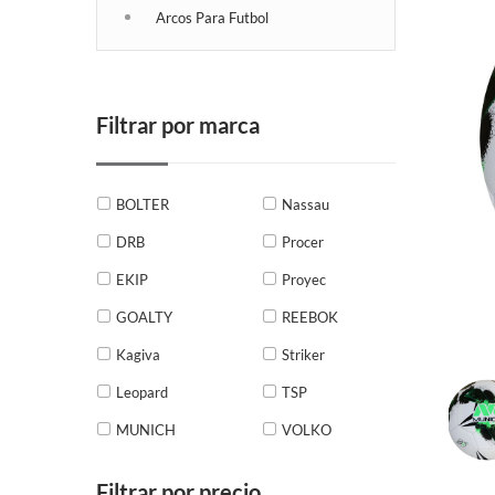
Arcos Para Futbol
Filtrar por marca
BOLTER
Nassau
DRB
Procer
EKIP
Proyec
GOALTY
REEBOK
Kagiva
Striker
Leopard
TSP
MUNICH
VOLKO
Filtrar por precio