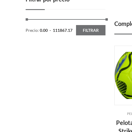
Comple
Precio:
0.00
-
111867.17
FILTRAR
PE
Pelot
Strik