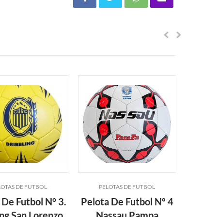
LOTAS DE FUTBOL
PELOTAS DE FUTBOL
PEL
 De Futbol N° 3.
Pelota De Futbol Nº 4
Pelota
ing San Lorenzo
Nassau Pampa
Champi