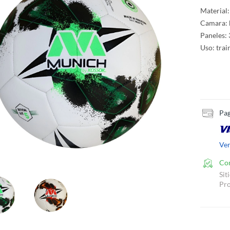
Material:
Camara: b
Paneles: 
Uso: train
Pag
Ve
Co
Sit
Pro