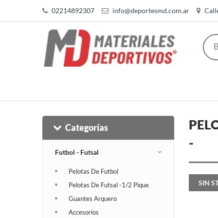
02214892307
info@deportesmd.com.ar
Call
PELO
Categorías
-
Futbol - Futsal
Pelotas De Futbol
SIN S
Pelotas De Futsal -1/2 Pique
Guantes Arquero
Accesorios