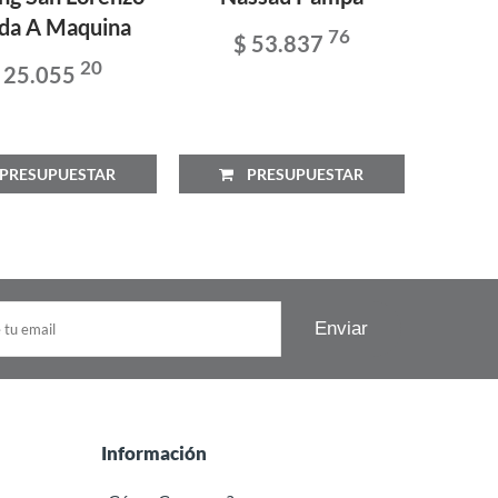
da A Maquina
76
$ 53.837
Co
20
 25.055
$
RESUPUESTAR
PRESUPUESTAR
P
Información