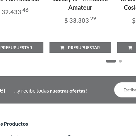
Amateur
Cosi
46
 32.433
29
$ 33.303
$
RESUPUESTAR
PRESUPUESTAR
P
ter
...y recibe todas
nuestras ofertas!
os Productos