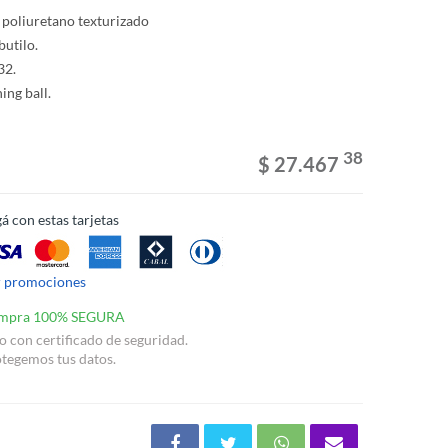
 poliuretano texturizado
utilo.
32.
ing ball.
38
$ 27.467
á con estas tarjetas
r promociones
mpra 100% SEGURA
io con certificado de seguridad.
tegemos tus datos.