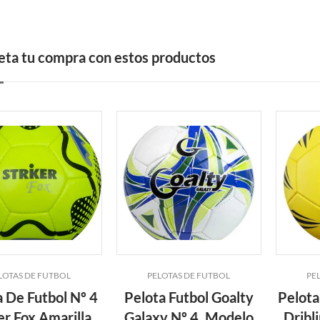
ta tu compra con estos productos
LOTAS DE FUTBOL
PELOTAS DE FUTBOL
PE
a De Futbol Nº 4
Pelota Futbol Goalty
Pelota
er Fox Amarilla
Galaxy Nº 4. Modelo
Dribl