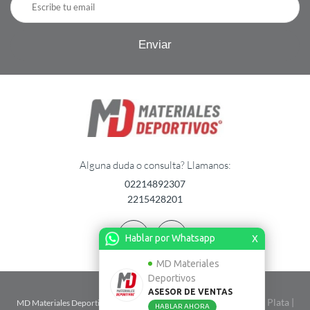
Alguna duda o consulta? Llamanos:
02214892307
2215428201
Hablar por Whatsapp
X
MD Materiales
Deportivos
ASESOR DE VENTAS
| Calle 2 n� 1724 entre 67 y 68 - La Plata |
MD Materiales Deportivos
HABLAR AHORA