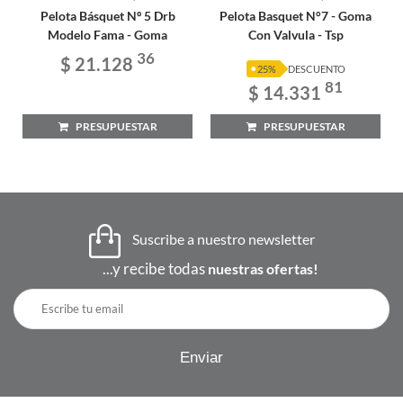
Pelota Básquet Nº 5 Drb
Pelota Basquet N°7 - Goma
Modelo Fama - Goma
Con Valvula - Tsp
36
$ 21.128
25%
DESCUENTO
81
$ 14.331
PRESUPUESTAR
PRESUPUESTAR
Suscribe a nuestro newsletter
...y recibe todas
nuestras ofertas!