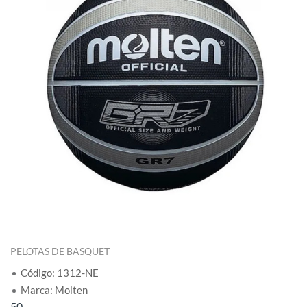
PELOTAS DE BASQUET
Código: 1312-NE
Marca: Molten
50